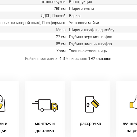
Готовые кухни
Конструкция
260 см
Ширина кухни
ЛДСП, Прямой
Каркас
ельная на каждый шкаф, Постформинг
Установка мойки
Мила
Ширина шкафа под мойку
72 см
Глубина верхних шкафов
85 см
Глубина нижних шкафов
Хром
Толщина столешницы
Рейтинг магазина:
4.3
⭐ на основе
197
отзывов
.
о акции!
Заводская врезка
Товары 
дки:
фурнитуры.
Микс
напря
лам - 2%
Качественный
2-36 мес
фабр
етным -
монтаж дверей,
Предл
%
окон и мебели.
Магнит-5 мес.
только 
оплате
Доставка по всей
Халва - 2 мес.
цены в 
ми - 10%
Беларуси.
Смарт - 4 мес.
ии и
монтаж и
рассрочка
лучше
Оперативно!
FUN - 4 мес.
дки
доставка
на р
В удобное для Вас
Покупок - 4 мес.