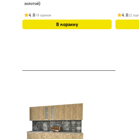
золотой)
4.8
4.8
19 оценок
22 оце
В корзину