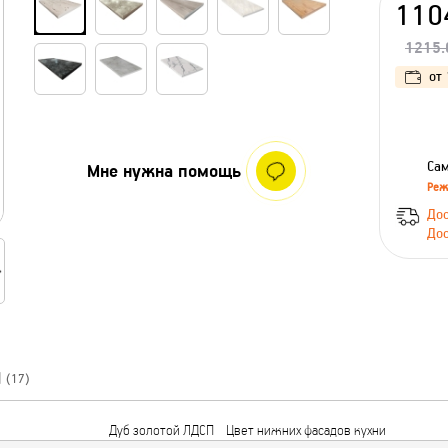
110
1215.
от
Сам
Мне нужна помощь
Реж
Дос
Дос
Ы
(17)
Дуб золотой ЛДСП
Цвет нижних фасадов кухни