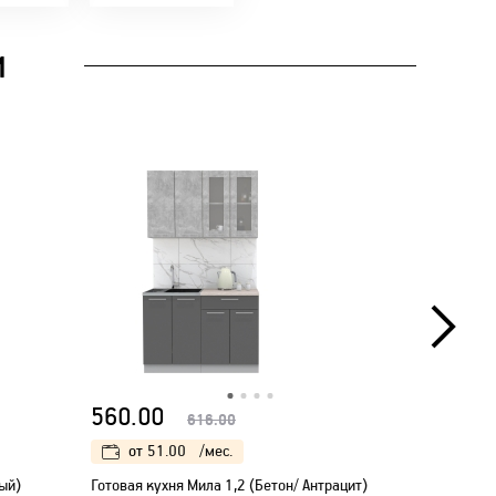
И
560.00
560.00
616.00
от
51.00
/мес.
от
51
ый)
Готовая кухня Мила 1,2 (Бетон/ Антрацит)
Готовая ку