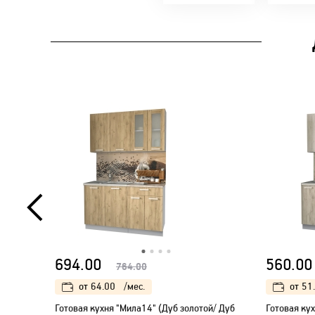
694.00
560.00
764.00
от
64.00
/мес.
от
51
Готовая кухня "Мила14" (Дуб золотой/ Дуб
Готовая кух