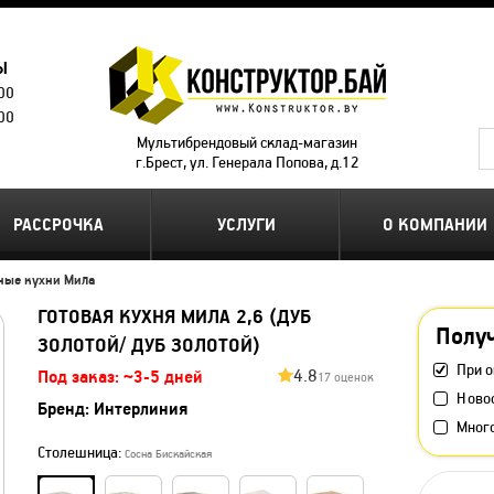
Ы
.00
.00
Мультибрендовый склад-магазин
г.Брест, ул. Генерала Попова, д.12
РАССРОЧКА
УСЛУГИ
О КОМПАНИИ
ные кухни Мила
ГОТОВАЯ КУХНЯ МИЛА 2,6 (ДУБ
Получ
ЗОЛОТОЙ/ ДУБ ЗОЛОТОЙ)
При о
4.8
Под заказ: ~3-5 дней
17 оценок
Ново
Бренд:
Интерлиния
Мног
Столешница:
Сосна Бискайская