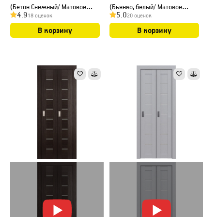
(Бетон Снежный/ Матовое
(Бьянко, белый/ Матовое
4.9
5.0
18 оценок
20 оценок
стекло) 40+40 см
стекло) 40+40 см
В корзину
В корзину