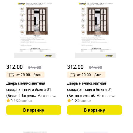
312.00
312.00
344.00
344.00
от
29.00
/мес.
от
29.00
/мес.
Дверь межкомнатная
Дверь межкомнатная
складная-книга Амати 01
складная-книга Амати 01
(Белая Шагрень/ Матовое
(Бетон светлый/ Матовое
4.9
4.8
20 оценок
9 оценок
стекло) 40+40 см
стекло) 40+40 см
В корзину
В корзину