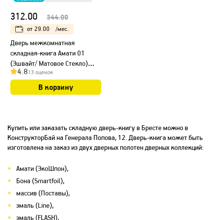
312.00
344.00
от
29.00
/мес.
Дверь межкомнатная
складная-книга Амати 01
(Эшвайт/ Матовое Стекло)
4.8
13 оценок
40+40 см
В корзину
Купить или заказать складную дверь-книгу в Бресте можно в
КонструкторБай на Генерала Попова, 12. Дверь-книга может быть
изготовлена на заказ из двух дверных полотен дверных коллекций:
Амати (ЭкоШпон)
,
Бона (Smartfoil)
,
массив (Поставы)
,
эмаль (Line)
,
эмаль (FLASH)
,