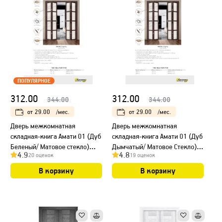
ПОПУЛЯРНОЕ
312.00
312.00
344.00
344.00
от
29.00
/мес.
от
29.00
/мес.
Дверь межкомнатная
Дверь межкомнатная
складная-книга Амати 01 (Дуб
складная-книга Амати 01 (Дуб
Беленый/ Матовое стекло)
Дымчатый/ Матовое Стекло)
4.9
4.8
20 оценок
19 оценок
40+40 см
40+40 см
В корзину
В корзину