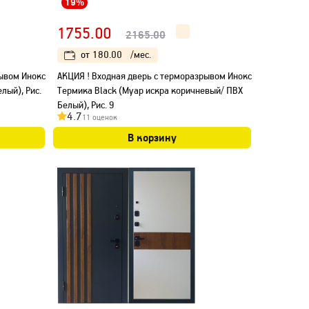
19%
1755.00
2165.00
от
180.00
/мес.
рывом Инокс
АКЦИЯ ! Входная дверь с терморазрывом Инокс
лый), Рис.
Термика Black (Муар искра коричневый/ ПВХ
Белый), Рис. 9
4.7
11 оценок
В корзину