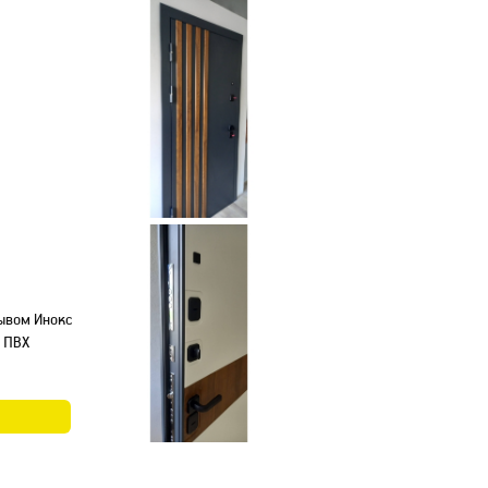
рывом Инокс
 ПВХ