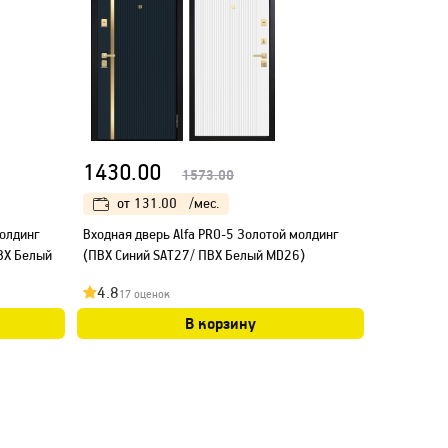
1430.00
1573.00
от
131.00
/мес.
молдинг
Входная дверь Alfa PRO-5 Золотой молдинг
ВХ Белый
(ПВХ Синий SAT27/ ПВХ Белый MD26)
4.8
17 оценок
В корзину