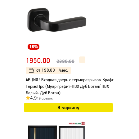
18%
1950.00
2380.00
от
198.00
/мес.
АКЦИЯ ! Входная дверь с терморазрывом Крафт
ТермоПро (Муар графит-ПВХ Дуб Вотан/ ПВХ
Белый- Дуб Вотан)
4.9
19 оценок
В корзину