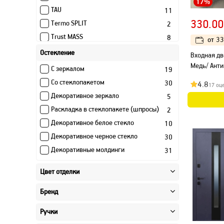
17%
TAU
11
330.00
Termo SPLIT
2
Trust MASS
8
от
33
Атлант
1
Остекление
Входная дв
Бастион (Могилев)
4
Медь/ Анти
С зеркалом
19
Винтер
7
Со стеклопакетом
30
4.8
17 оц
Геометрия (Гранит)
16
Декоративное зеркало
5
Дельта PRO
3
Раскладка в стеклопакете (шпросы)
2
Инокс (Могилев)
27
Декоративное белое стекло
10
Континент (Гранит)
16
Декоративное черное стекло
30
Крафт (Могилев)
11
Декоративные молдинги
31
Лагуна (Могилев)
22
Цвет отделки
Луара
3
Марс
11
Бренд
Пиано (Гранит)
16
Ручки
Пиано СМАРТ (Гранит)
16