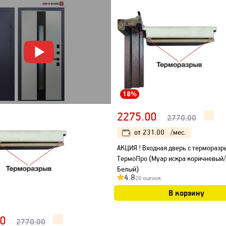
18%
2275.00
2770.00
от
231.00
/мес.
АКЦИЯ ! Входная дверь с термораз
ТермоПро (Муар искра коричневый/
Белый)
4.8
20 оценок
В корзину
0
2770.00