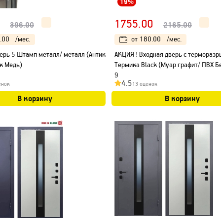
19%
1755.00
396.00
2165.00
.00
/мес.
от
180.00
/мес.
ерь 5 Штамп металл/ металл (Антик
АКЦИЯ ! Входная дверь с термораз
к Медь)
Термика Black (Муар графит/ ПВХ Бе
9
4.5
енок
13 оценок
В корзину
В корзину