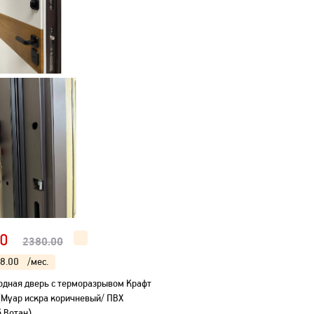
0
2380.00
8.00
/мес.
одная дверь с терморазрывом Крафт
(Муар искра коричневый/ ПВХ
 Вотан)