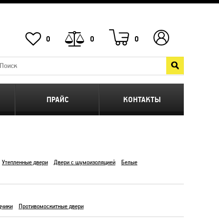
0
0
0
ПРАЙС
КОНТАКТЫ
Утепленные двери
Двери с шумоизоляцией
Белые
дчики
Противомоскитные двери