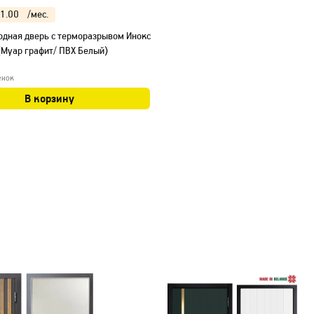
1.00
/мес.
одная дверь с терморазрывом Инокс
Муар графит/ ПВХ Белый)
енок
В корзину