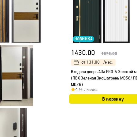
НОВИНКА
1430.00
1573.00
от
131.00
/мес.
Входная дверь Alfa PRO-5 Золотой 
(ПВХ Зеленая Экошагрень MD58/ П
MD26)
4.9
17 оценок
В корзину