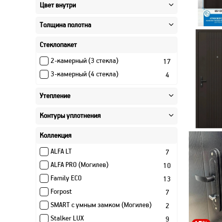
Цвет внутри
Толщина полотна
Стеклопакет
2-камерный (3 стекла)
17
3-камерный (4 стекла)
4
Утепление
Контуры уплотнения
Коллекция
ALFA LT
7
ALFA PRO (Могилев)
10
Family ECO
13
Forpost
7
SMART с умным замком (Могилев)
2
Stalker LUX
9