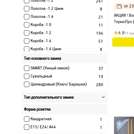
Полотна -1.2
241
от
23
Полотна -1.2 Цинк
8
АКЦИЯ ! Вх
Полотна -1.4
21
ТермоПро (
Короба -1.0
11
4.8
Короба -1.2
194
17 оц
Короба -1.4
51
Короба -1.4 Цинк
8
Короба -1.5
79
Тип основного замка
Короба -1.6
5
SMART (Умный замок)
37
Сувальдный
19
Цилиндровый (Ключ/ Барашек)
280
Тип дополнительного замка
Форма розетки
Квадратная
1
Е15/ Е24/ А44
1