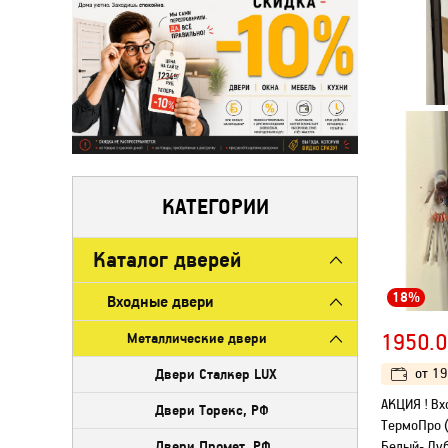
КАТЕГОРИИ
Каталог дверей
18%
Входные двери
Металлические двери
1950.0
Двери Сталкер LUX
от
19
АКЦИЯ ! Вх
Двери Торекс, РФ
ТермоПро 
Двери Промет, РФ
Белый- Дуб