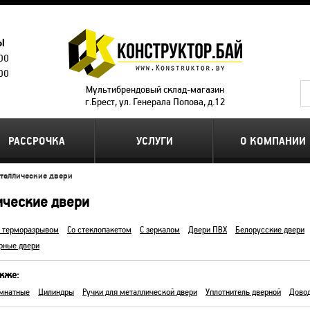
Ы
.00
.00
Мультибрендовый склад-магазин
г.Брест, ул. Генерала Попова, д.12
РАССРОЧКА
УСЛУГИ
О КОМПАНИИ
таллические двери
ические двери
С терморазрывом
Со стеклопакетом
С зеркалом
Двери ПВХ
Белорусские двери
рные двери
акже:
мнатные
Цилиндры
Ручки для металлической двери
Уплотнитель дверной
Дово