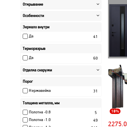
Прайм
34
Открывание
Промет
1
Особенности
Профи
7
Рона
6
Зеркало внутри
Роял СМАРТ (Гранит)
17
Да
41
Снегирь
10
Техно
10
Терморазрыв
Техно (Могилев)
10
Да
60
ТехноPRO (Могилев)
6
Шторм (Гранит)
Отделка снаружи
16
ЭкоТерма Zn (Могилев)
8
Порог
Mega MASS
2
Нержавейка
31
Толщина металла, мм
18%
Полотна -0.8
5
Полотна -1.0
49
2275.0