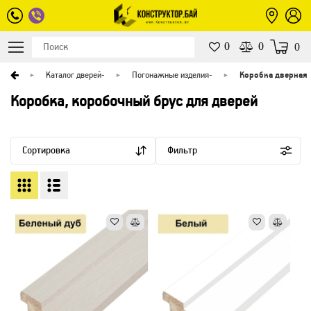
0
0
0
авная
Каталог дверей
-
Погонажные изделия
-
Коробка дверная
Коробка, коробочный брус для дверей
Сортировка
Фильтр