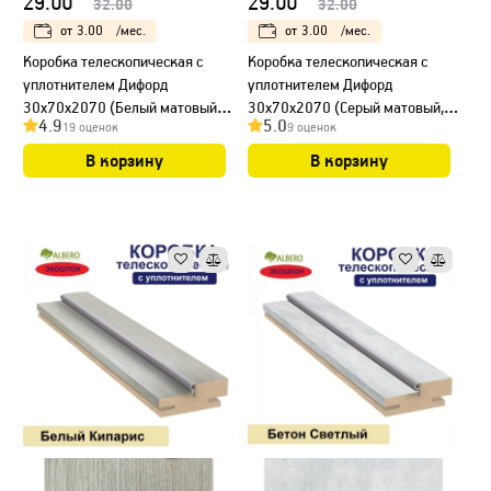
29.00
29.00
32.00
32.00
от
3.00
/мес.
от
3.00
/мес.
Коробка телескопическая с
Коробка телескопическая с
уплотнителем Дифорд
уплотнителем Дифорд
30х70х2070 (Белый матовый,
30х70х2070 (Серый матовый,
4.9
5.0
19 оценок
9 оценок
гладкий)
гладкий)
В корзину
В корзину