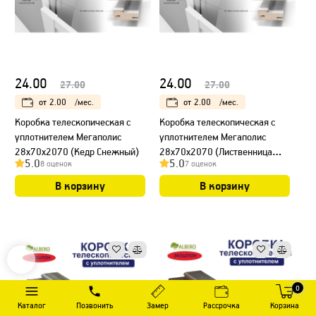
24.00
24.00
27.00
27.00
от
2.00
/мес.
от
2.00
/мес.
Коробка телескопическая с
Коробка телескопическая с
уплотнителем Мегаполис
уплотнителем Мегаполис
28х70х2070 (Кедр Снежный)
28х70х2070 (Лиственница
5.0
5.0
8 оценок
7 оценок
Мокко)
В корзину
В корзину
0
Каталог
Позвонить
Замер
Рассрочка
Корзина