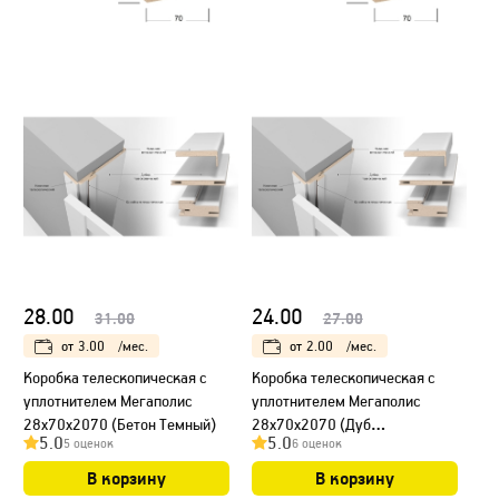
28.00
24.00
31.00
27.00
от
3.00
/мес.
от
2.00
/мес.
Коробка телескопическая с
Коробка телескопическая с
уплотнителем Мегаполис
уплотнителем Мегаполис
28х70х2070 (Бетон Темный)
28х70х2070 (Дуб
5.0
5.0
5 оценок
6 оценок
Натуральный)
В корзину
В корзину