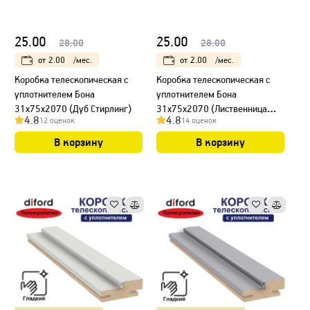
25.00
25.00
28.00
28.00
от
2.00
/мес.
от
2.00
/мес.
Коробка телескопическая с
Коробка телескопическая с
уплотнителем Бона
уплотнителем Бона
31х75х2070 (Дуб Стирлинг)
31х75х2070 (Лиственница
4.8
4.8
12 оценок
14 оценок
Сибиу)
В корзину
В корзину