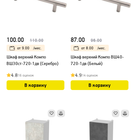
100.00
87.00
110.00
96.00
от
9.00
/мес.
от
8.00
/мес.
Шкаф верхний Компо
Шкаф верхний Компо ВШ40-
ВШ30ст-720-1дв (Серебро)
720-1дв (Белый)
4.8
4.9
16 оценок
14 оценок
В корзину
В корзину