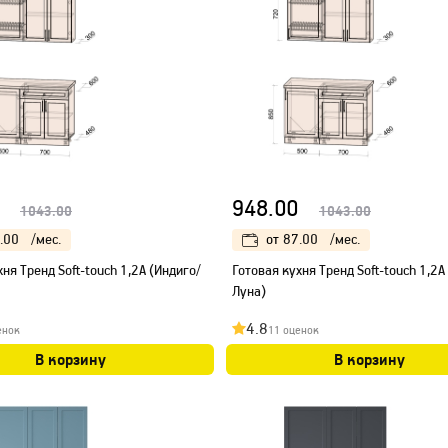
948.00
1043.00
1043.00
.00
/мес.
от
87.00
/мес.
ня Тренд Soft-touch 1,2А (Индиго/
Готовая кухня Тренд Soft-touch 1,2А
Луна)
4.8
енок
11 оценок
В корзину
В корзину