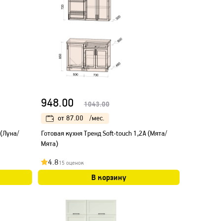
948.00
1043.00
от
87.00
/мес.
 (Луна/
Готовая кухня Тренд Soft-touch 1,2А (Мята/
Мята)
4.8
15 оценок
В корзину