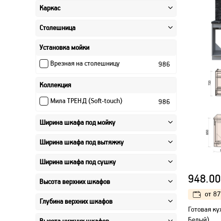
240 см
67
Каркас
250 см
46
Столешница
260 см
56
270 см
46
Установка мойки
280 см
67
Врезная на столешницу
986
290 см
40
Коллекция
300 см
62
310 см
36
Мила ТРЕНД (Soft-touch)
986
320 см
63
Ширина шкафа под мойку
330 см
18
340 см
45
Ширина шкафа под вытяжку
350 см
18
Ширина шкафа под сушку
360 см
27
948.00
370 см
18
Высота верхних шкафов
380 см
18
от
87
Глубина верхних шкафов
Готовая ку
Белый)