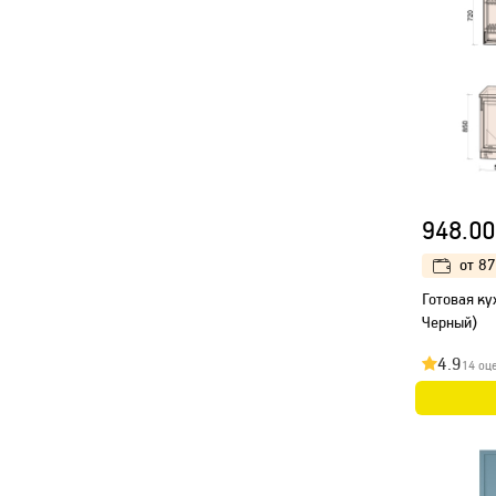
948.00
от
87
Готовая кух
Черный)
4.9
14 оц