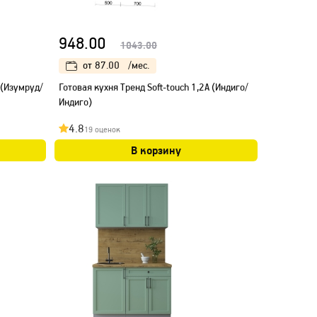
948.00
1043.00
от
87.00
/мес.
 (Изумруд/
Готовая кухня Тренд Soft-touch 1,2А (Индиго/
Индиго)
4.8
19 оценок
В корзину