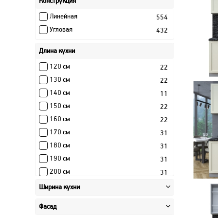
Конструкция
Линейная
554
Угловая
432
Длина кухни
120 см
22
130 см
22
140 см
11
150 см
22
160 см
22
170 см
31
180 см
31
190 см
31
200 см
31
210 см
49
Ширина кухни
220 см
49
Фасад
230 см
38