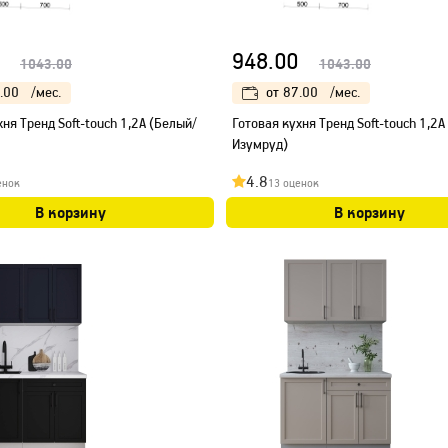
948.00
1043.00
1043.00
.00
/мес.
от
87.00
/мес.
хня Тренд Soft-touch 1,2А (Белый/
Готовая кухня Тренд Soft-touch 1,2А
Изумруд)
4.8
енок
13 оценок
В корзину
В корзину