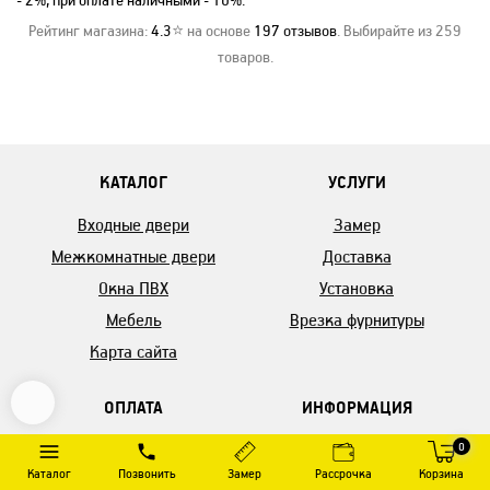
- 2%, при оплате наличными - 10%.
Рейтинг магазина:
4.3
⭐ на основе
197
отзывов
. Выбирайте из 259
товаров.
КАТАЛОГ
УСЛУГИ
Входные двери
Замер
Межкомнатные двери
Доставка
Окна ПВХ
Установка
Мебель
Врезка фурнитуры
Карта сайта
ОПЛАТА
ИНФОРМАЦИЯ
0
Рассрочка
Акции
Каталог
Позвонить
Замер
Рассрочка
Корзина
Способы оплаты
Новости