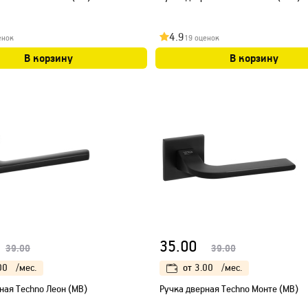
4.9
енок
19 оценок
В корзину
В корзину
35.00
39.00
39.00
00
/мес.
от
3.00
/мес.
ная Techno Леон (МB)
Ручка дверная Techno Монте (МB)