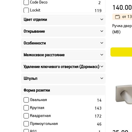
Code Deco
2
140.00
Lockit
119
от
13
Morelli
11
Цвет отделки
Ручка двер
PLIT-MAR
61
Открывание
(MB)
Vela (ECO)
101
Vela (Prima)
66
Особенности
Vela (Steel)
8
Межосевое расстояние
Vela (Techno)
22
Аллюр
2
Удаление ключевого отверстия (Дорнмасс)
Нора-М
19
Штульп
Промет
1
Форма розетки
Овальная
14
Круглая
143
Квадратная
172
Прямоугольная
46
R01