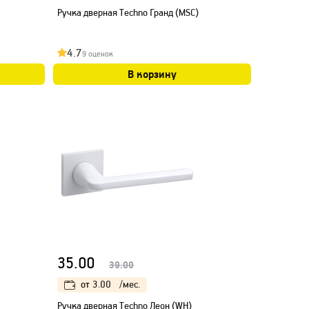
Ручка дверная Techno Гранд (МSC)
4.7
9 оценок
В корзину
35.00
39.00
от
3.00
/мес.
Ручка дверная Techno Леон (WH)