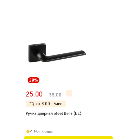
29%
25.00
35.00
от
3.00
/мес.
Ручка дверная Steel Вега (BL)
4.9
21 оценка