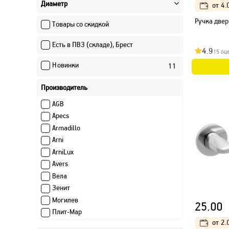
Диаметр
от
4.
Ручка двер
Товары со скидкой
Есть в ПВЗ (складе), Брест
4.9
15 оц
Новинки
11
Производитель
AGB
Apecs
Armadillo
Arni
ArniLux
Avers
Вела
Зенит
Могилев
25.00
Плит-Мар
от
2.
Промет