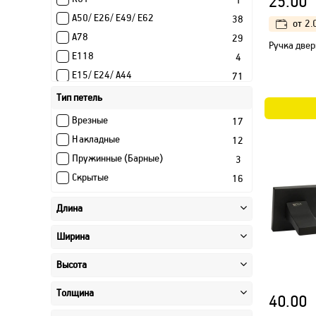
25.00
1
А50/ Е26/ Е49/ Е62
38
от
2.
А78
29
Ручка двер
Е118
4
Е15/ Е24/ А44
71
Е19 слим
26
Тип петель
Е20 Слим
45
Врезные
17
Е32
11
Накладные
12
Е7
2
Пружинные (Барные)
3
Е8
38
Скрытые
16
Е9
41
Длина
Ширина
Высота
Толщина
40.00