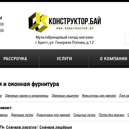
Ы
.00
.00
Мультибрендовый склад-магазин
г.Брест, ул. Генерала Попова, д.12
РАССРОЧКА
УСЛУГИ
О КОМПАНИИ
 и оконная фурнитура
и
Дверные замки и механизмы
Дверные защелки
Фиксаторы для дверей
Для р
шивают:
двери
Дверные петли
Доводчики для дверей
Скрытые петли
Петли без врезки
ТЬ:
Сначала дорогие
|
Сначала дешёвые