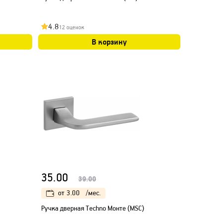
4.8
12 оценок
В корзину
35.00
39.00
от
3.00
/мес.
Ручка дверная Techno Монте (МSC)