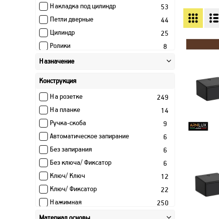
Накладка под цилиндр
53
Петли дверные
44
Цилиндр
25
Ролики
8
Направлющая (Рельса)
5
Назначение
Шпингалет
6
Конструкция
Автопорог
4
На розетке
249
Упор дверной
13
На планке
14
Магнитная защелка
1
Ручка-скоба
9
Доводчик
2
Автоматическое запирание
6
Глазок
1
Без запирания
6
Уплотнитель дверной
3
Без ключа/ Фиксатор
6
Вентиляционная решетка
5
Ключ/ Ключ
12
Нащельник
4
Ключ/ Фиксатор
22
Пена монтажная
4
Нажимная
250
Крепеж
4
Поворотная
9
Брус деревянный
Материал основы
2