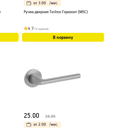
от
3.00
/мес.
)
Ручка дверная Techno Горизонт (МSC)
4.7
14 оценок
В корзину
25.00
28.00
от
2.00
/мес.