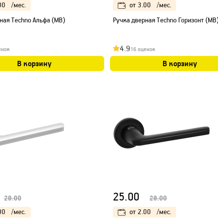
00
/мес.
от
3.00
/мес.
ная Techno Альфа (МB)
Ручка дверная Techno Горизонт (МB
4.9
енок
16 оценок
В корзину
В корзину
25.00
28.00
28.00
00
/мес.
от
2.00
/мес.