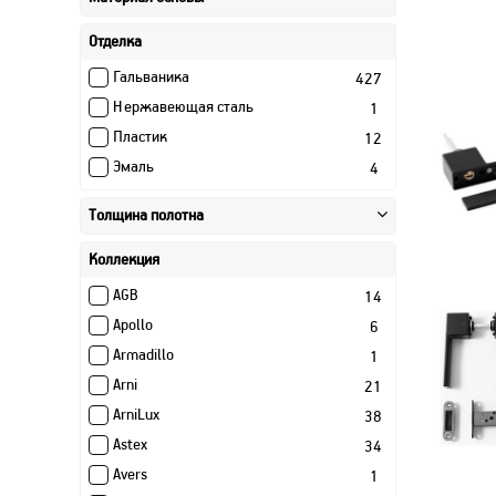
Смарт (Умный замок)
1
Отделка
Стационарная
9
Гальваника
427
Нержавеющая сталь
1
Пластик
12
Эмаль
4
Толщина полотна
Коллекция
AGB
14
Apollo
6
Armadillo
1
Arni
21
ArniLux
38
Astex
34
Avers
1