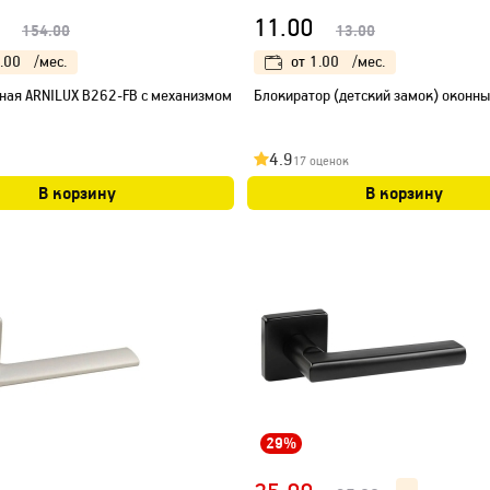
11.00
154.00
13.00
.00
/мес.
от
1.00
/мес.
ная ARNILUX B262-FB с механизмом
Блокиратор (детский замок) оконн
4.9
17 оценок
В корзину
В корзину
29%