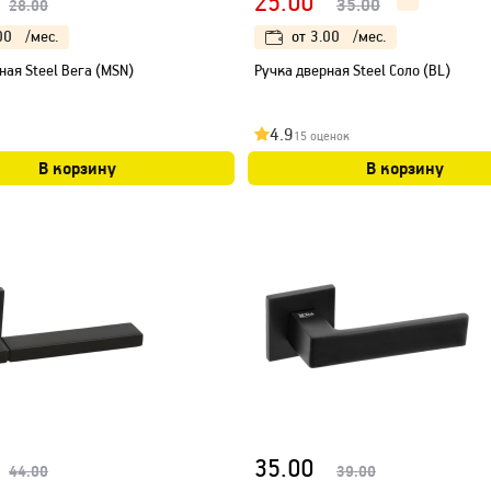
25.00
35.00
28.00
00
/мес.
от
3.00
/мес.
ная Steel Вега (MSN)
Ручка дверная Steel Соло (BL)
4.9
15 оценок
В корзину
В корзину
35.00
44.00
39.00