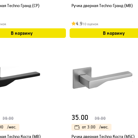
ная Techno Гранд (CP)
Ручка дверная Techno Гранд (МB)
4.9
енок
10 оценок
В корзину
В корзину
35.00
39.00
39.00
00
/мес.
от
3.00
/мес.
ная Techno Коста (МB)
Ручка дверная Techno Коста (МSC)