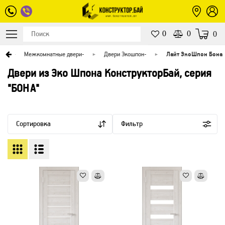
0
0
0
й
-
Межкомнатные двери
-
Двери Экошпон
-
Лайт ЭкоШпон Бона
Двери из Эко Шпона КонструкторБай, серия
"БОНА"
Сортировка
Фильтр