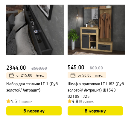
545.00
2344.00
600.00
2580.00
от
50.00
/мес.
от
215.00
/мес.
Шкаф в прихожую LT-ШК2 (Дуб
Набор для спальни LT-1 (Дуб
золотой/ Антрацит) Ш1540
золотой/ Антрацит)
В2109 Г325
4.8
4.6
18 оценок
11 оценок
В корзину
В корзину