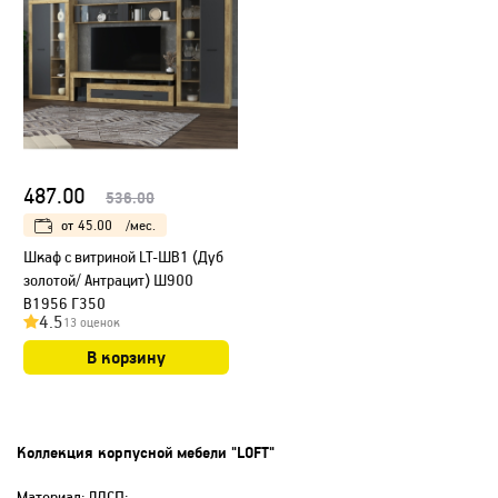
487.00
536.00
от
45.00
/мес.
Шкаф с витриной LT-ШВ1 (Дуб
золотой/ Антрацит) Ш900
В1956 Г350
4.5
13 оценок
В корзину
Коллекция корпусной мебели "LOFT"
Материал: ЛДСП;