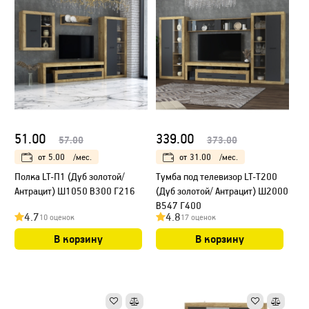
51.00
339.00
57.00
373.00
от
5.00
/мес.
от
31.00
/мес.
Полка LT-П1 (Дуб золотой/
Тумба под телевизор LT-Т200
Антрацит) Ш1050 В300 Г216
(Дуб золотой/ Антрацит) Ш2000
В547 Г400
4.7
4.8
10 оценок
17 оценок
В корзину
В корзину