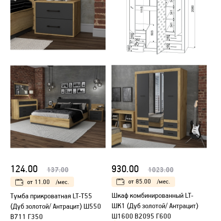
930.00
124.00
1023.00
137.00
от
85.00
/мес.
от
11.00
/мес.
Шкаф комбинированный LT-
Тумба прикроватная LT-Т55
ШК1 (Дуб золотой/ Антрацит)
(Дуб золотой/ Антрацит) Ш550
Ш1600 В2095 Г600
В711 Г350