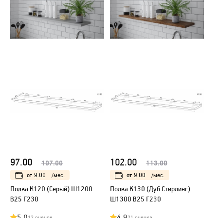
97.00
102.00
107.00
113.00
от
9.00
/мес.
от
9.00
/мес.
Полка К120 (Серый) Ш1200
Полка К130 (Дуб Стирлинг)
В25 Г230
Ш1300 В25 Г230
5.0
4.9
12 оценок
21 оценка