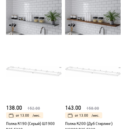
138.00
143.00
152.00
158.00
от
13.00
/мес.
от
13.00
/мес.
Полка К190 (Серый) Ш1900
Полка К200 (Дуб Стирлинг)