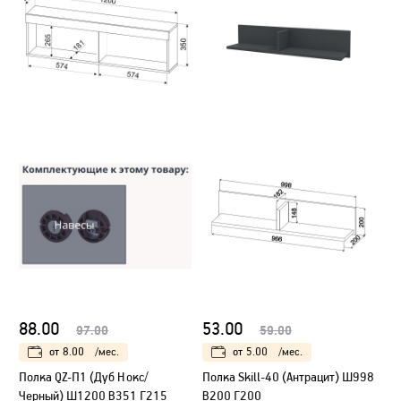
88.00
53.00
97.00
59.00
от
8.00
/мес.
от
5.00
/мес.
Полка QZ-П1 (Дуб Нокс/
Полка Skill-40 (Антрацит) Ш998
Черный) Ш1200 В351 Г215
В200 Г200