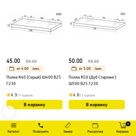
45.00
50.00
50.00
55.00
от
4.00
/мес.
от
5.00
/мес.
Полка К40 (Серый) Ш400 В25
Полка К50 (Дуб Стирлинг)
Г230
Ш500 В25 Г230
4.9
4.8
17 оценок
13 оценок
В корзину
В корзину
0
Каталог
Позвонить
Замер
Рассрочка
Корзина