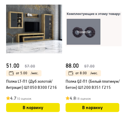
51.00
88.00
57.00
97.00
от
5.00
/мес.
от
8.00
/мес.
Полка LT-П1 (Дуб золотой/
Полка QZ-П1 (Белый платинум/
Антрацит) Ш1050 В300 Г216
Бетон) Ш1200 В351 Г215
4.7
4.8
10 оценок
18 оценок
В корзину
В корзину