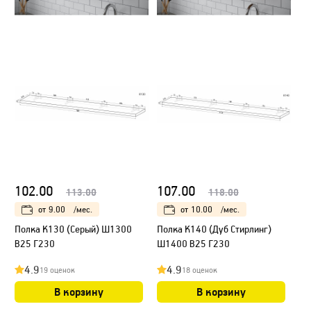
102.00
107.00
113.00
118.00
от
9.00
/мес.
от
10.00
/мес.
Полка К130 (Серый) Ш1300
Полка К140 (Дуб Стирлинг)
В25 Г230
Ш1400 В25 Г230
4.9
4.9
19 оценок
18 оценок
В корзину
В корзину