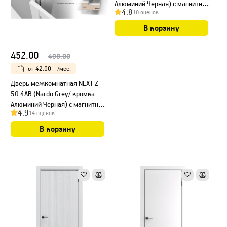
Алюминий Черная) с магнитным
4.8
10 оценок
замком
В корзину
452.00
498.00
от
42.00
/мес.
Дверь межкомнатная NEXT Z-
50 4AB (Nardo Grey/ кромка
Алюминий Черная) с магнитным
4.9
14 оценок
замком, НЕСТАНДАРТ
В корзину