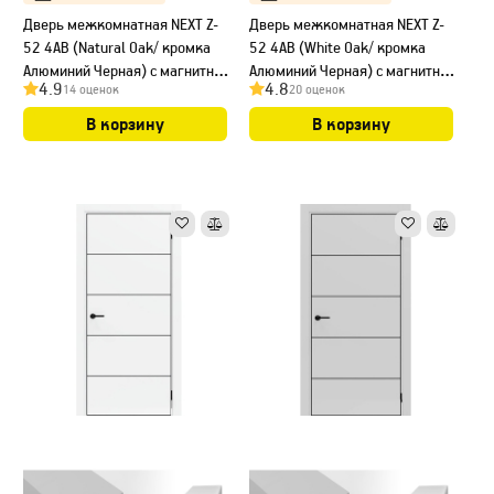
Дверь межкомнатная NEXT Z-
Дверь межкомнатная NEXT Z-
52 4AB (Natural Oak/ кромка
52 4AB (White Oak/ кромка
Алюминий Черная) с магнитным
Алюминий Черная) с магнитным
4.9
4.8
14 оценок
20 оценок
замком
замком
В корзину
В корзину