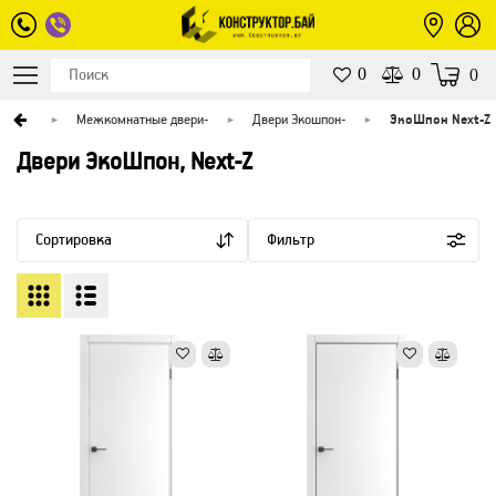
0
0
0
верей
-
Межкомнатные двери
-
Двери Экошпон
-
ЭкоШпон Next-Z
Двери ЭкоШпон, Next-Z
Сортировка
Фильтр