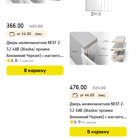
366.00
403.00
от
34.00
/мес.
Дверь межкомнатная NEXT Z-
52 4AB (Alaska/ кромка
Алюминий Черная) с магнитным
4.8
13 оценок
замком
В корзину
476.00
524.00
от
44.00
/мес.
Дверь межкомнатная NEXT Z-
52 4AB (Alaska/ кромка
Алюминий Черная) с магнитным
4.9
16 оценок
замком, НЕСТАНДАРТ
В корзину