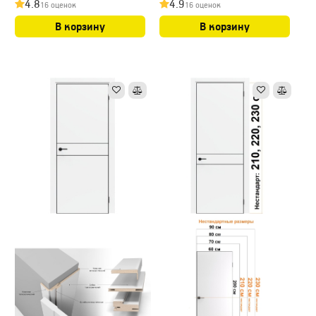
4.8
4.9
16 оценок
16 оценок
замком
замком
В корзину
В корзину