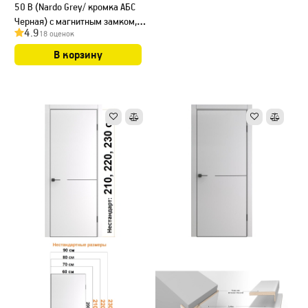
50 B (Nardo Grey/ кромка АБС
Черная) с магнитным замком,
4.9
18 оценок
НЕСТАНДАРТ
В корзину