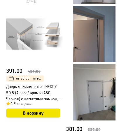
391.00
431.00
от
36.00
/мес.
Дверь межкомнатная NEXT Z-
50 B (Alaska/ кромка АБС
Черная) с магнитным замком,
4.9
18 оценок
НЕСТАНДАРТ
В корзину
301.00
332.00