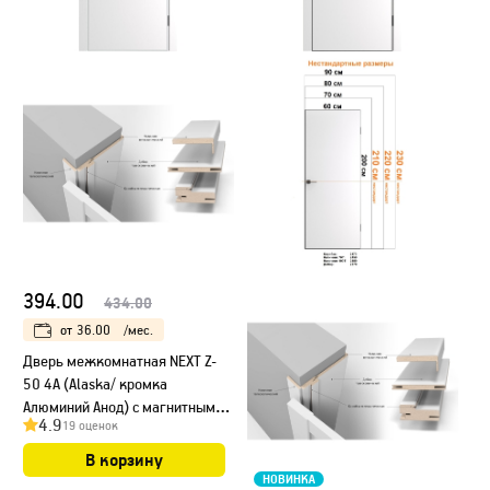
394.00
434.00
от
36.00
/мес.
Дверь межкомнатная NEXT Z-
50 4A (Alaska/ кромка
Алюминий Анод) с магнитным
4.9
19 оценок
замком
В корзину
НОВИНКА