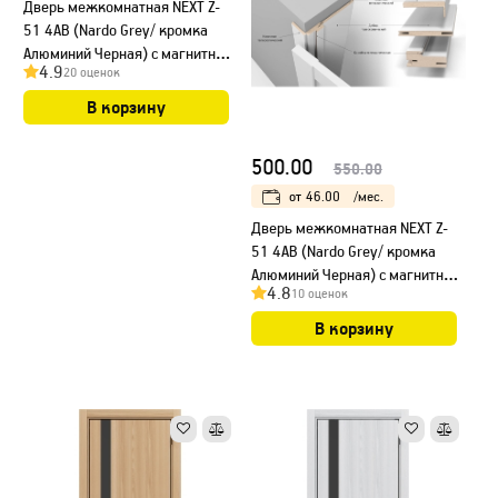
Дверь межкомнатная NEXT Z-
51 4AB (Nardo Grey/ кромка
Алюминий Черная) с магнитным
4.9
20 оценок
замком
В корзину
500.00
550.00
от
46.00
/мес.
Дверь межкомнатная NEXT Z-
51 4AB (Nardo Grey/ кромка
Алюминий Черная) с магнитным
4.8
10 оценок
замком, НЕСТАНДАРТ
В корзину