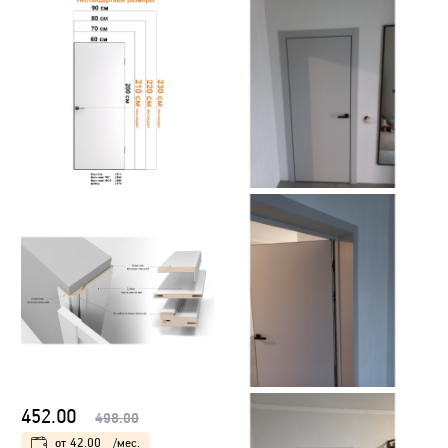
452.00
498.00
от
42.00
/мес.