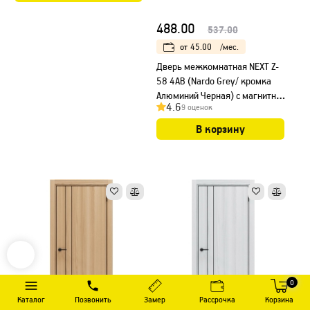
488.00
537.00
от
45.00
/мес.
Дверь межкомнатная NEXT Z-
58 4AB (Nardo Grey/ кромка
Алюминий Черная) с магнитным
4.6
9 оценок
замком, НЕСТАНДАРТ
В корзину
0
Каталог
Позвонить
Замер
Рассрочка
Корзина