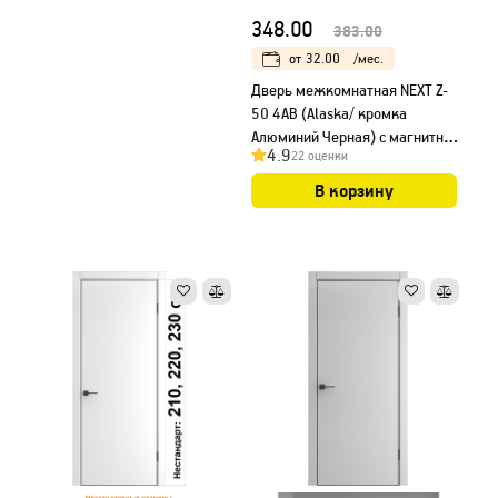
348.00
383.00
от
32.00
/мес.
Дверь межкомнатная NEXT Z-
50 4AB (Alaska/ кромка
Алюминий Черная) с магнитным
4.9
22 оценки
замком
В корзину