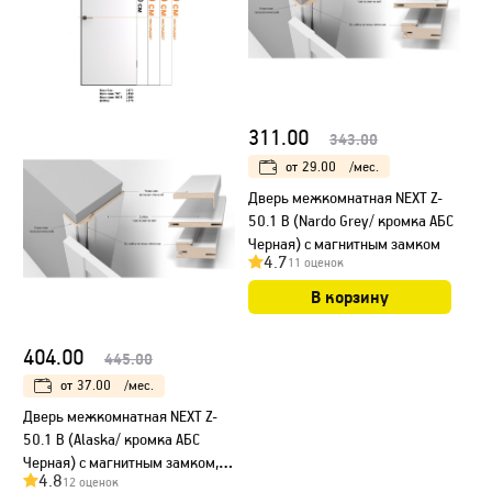
311.00
343.00
от
29.00
/мес.
Дверь межкомнатная NEXT Z-
50.1 B (Nardo Grey/ кромка АБС
Черная) с магнитным замком
4.7
11 оценок
В корзину
404.00
445.00
от
37.00
/мес.
Дверь межкомнатная NEXT Z-
50.1 B (Alaska/ кромка АБС
Черная) с магнитным замком,
4.8
12 оценок
НЕСТАНДАРТ