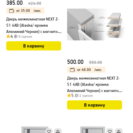
385.00
424.00
от
35.00
/мес.
Дверь межкомнатная NEXT Z-
51 4AB (Alaska/ кромка
Алюминий Черная) с магнитным
4.8
19 оценок
замком
В корзину
500.00
550.00
от
46.00
/мес.
Дверь межкомнатная NEXT Z-
51 4AB (Alaska/ кромка
Алюминий Черная) с магнитным
5.0
12 оценок
замком, НЕСТАНДАРТ
В корзину