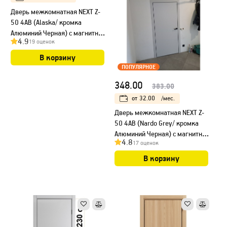
Дверь межкомнатная NEXT Z-
50 4AB (Alaska/ кромка
Алюминий Черная) с магнитным
4.9
19 оценок
замком, НЕСТАНДАРТ
В корзину
ПОПУЛЯРНОЕ
348.00
383.00
от
32.00
/мес.
Дверь межкомнатная NEXT Z-
50 4AB (Nardo Grey/ кромка
Алюминий Черная) с магнитным
4.8
17 оценок
замком
В корзину