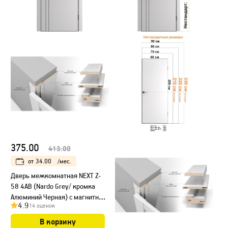
375.00
413.00
от
34.00
/мес.
Дверь межкомнатная NEXT Z-
58 4AB (Nardo Grey/ кромка
Алюминий Черная) с магнитным
4.9
14 оценок
замком
В корзину