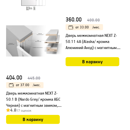
360.00
400.00
от
33.00
/мес.
Дверь межкомнатная NEXT Z-
50.11 4A (Alaska/ кромка
Алюминий Анод) с магнитным
замком
В корзину
404.00
445.00
от
37.00
/мес.
Дверь межкомнатная NEXT Z-
50.1 B (Nardo Grey/ кромка АБС
Черная) с магнитным замком,
4.8
17 оценок
НЕСТАНДАРТ
В корзину