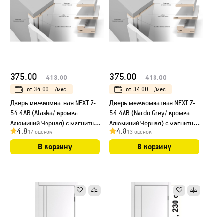
375.00
375.00
413.00
413.00
от
34.00
/мес.
от
34.00
/мес.
Дверь межкомнатная NEXT Z-
Дверь межкомнатная NEXT Z-
54 4AB (Alaska/ кромка
54 4AB (Nardo Grey/ кромка
Алюминий Черная) с магнитным
Алюминий Черная) с магнитным
4.8
4.8
17 оценок
13 оценок
замком
замком
В корзину
В корзину