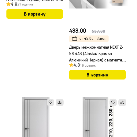
4.8
21 оценка
замком
В корзину
488.00
537.00
от
45.00
/мес.
Дверь межкомнатная NEXT Z-
58 4AB (Alaska/ кромка
Алюминий Черная) с магнитным
4.8
19 оценок
замком, НЕСТАНДАРТ
В корзину