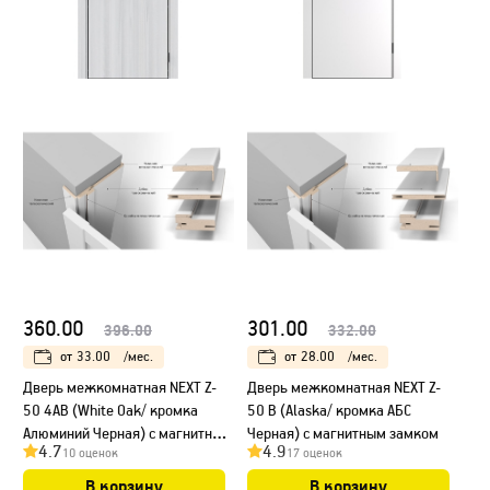
360.00
301.00
396.00
332.00
от
33.00
/мес.
от
28.00
/мес.
Дверь межкомнатная NEXT Z-
Дверь межкомнатная NEXT Z-
50 4AB (White Oak/ кромка
50 B (Alaska/ кромка АБС
Алюминий Черная) с магнитным
Черная) с магнитным замком
4.7
4.9
10 оценок
17 оценок
замком
В корзину
В корзину