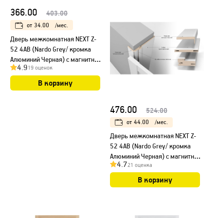
366.00
403.00
от
34.00
/мес.
Дверь межкомнатная NEXT Z-
52 4AB (Nardo Grey/ кромка
Алюминий Черная) с магнитным
4.9
19 оценок
замком
В корзину
476.00
524.00
от
44.00
/мес.
Дверь межкомнатная NEXT Z-
52 4AB (Nardo Grey/ кромка
Алюминий Черная) с магнитным
4.7
21 оценка
замком, НЕСТАНДАРТ
В корзину