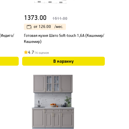
1373.00
1511.00
от
126.00
/мес.
(Индиго/
Готовая кухня Шато Soft-touch 1,6А (Кашемир/
Кашемир)
4.7
14 оценок
В корзину