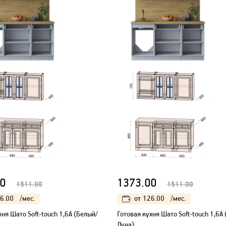
0
1373.00
1511.00
1511.00
6.00
/мес.
от
126.00
/мес.
хня Шато Soft-touch 1,6А (Белый/
Готовая кухня Шато Soft-touch 1,6А
Луна)