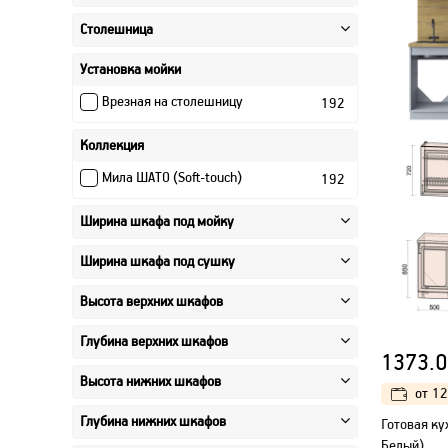
290 см
12
Столешница
300 см
12
80 см
12
Установка мойки
Врезная на столешницу
192
Коллекция
Мила ШАТО (Soft-touch)
192
Ширина шкафа под мойку
Ширина шкафа под сушку
Высота верхних шкафов
Глубина верхних шкафов
1373.0
Высота нижних шкафов
от
12
Глубина нижних шкафов
Готовая ку
Белый)