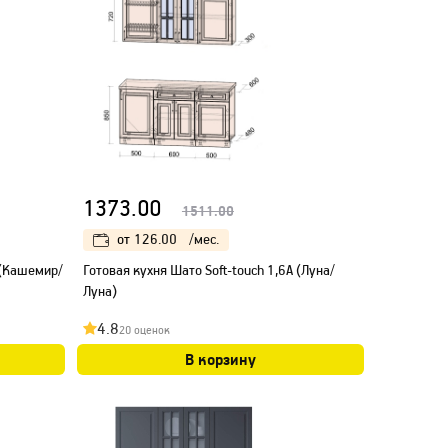
1373.00
1511.00
от
126.00
/мес.
 (Кашемир/
Готовая кухня Шато Soft-touch 1,6А (Луна/
Луна)
4.8
20 оценок
В корзину