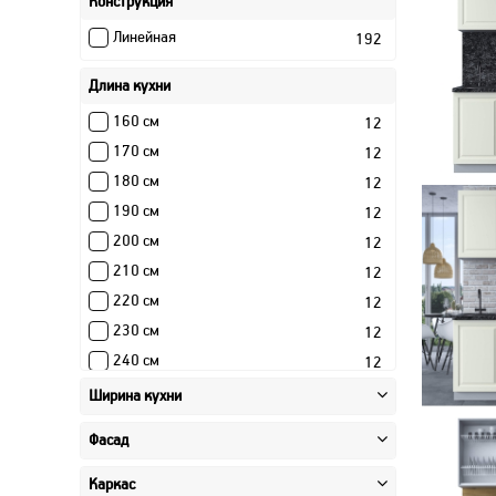
Конструкция
Линейная
192
Длина кухни
160 см
12
170 см
12
180 см
12
190 см
12
200 см
12
210 см
12
220 см
12
230 см
12
240 см
12
250 см
12
Ширина кухни
260 см
12
Фасад
270 см
12
280 см
12
Каркас