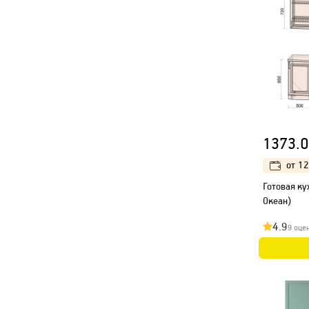
1373.0
от
12
Готовая ку
Океан)
4.9
9 оце