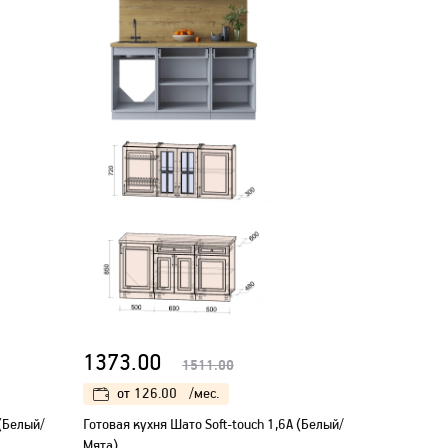
1373.00
1511.00
от
126.00
/мес.
 (Белый/
Готовая кухня Шато Soft-touch 1,6А (Белый/
Мята)