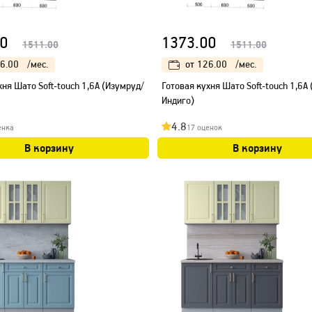
0
1373.00
1511.00
1511.00
6.00
/мес.
от
126.00
/мес.
хня Шато Soft-touch 1,6А (Изумруд/
Готовая кухня Шато Soft-touch 1,6А 
Индиго)
4.8
енка
17 оценок
В корзину
В корзину