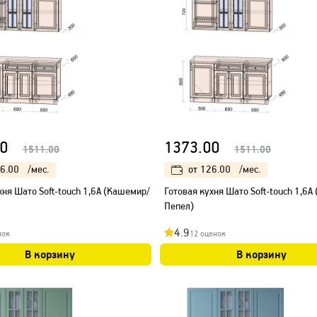
0
1373.00
1511.00
1511.00
6.00
/мес.
от
126.00
/мес.
хня Шато Soft-touch 1,6А (Кашемир/
Готовая кухня Шато Soft-touch 1,6А
Пепел)
4.9
нок
12 оценок
В корзину
В корзину