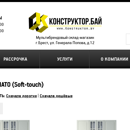
Ы
.00
.00
Мультибрендовый склад-магазин
г.Брест, ул. Генерала Попова, д.12
РАССРОЧКА
УСЛУГИ
О КОМПАНИИ
АТО (Soft-touch)
ТЬ:
Сначала дорогие
|
Сначала дешёвые