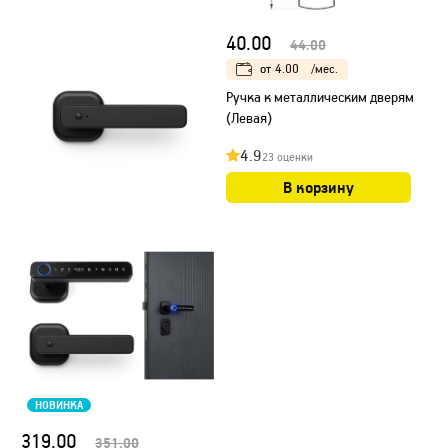
40.00
44.00
от
4.00
/мес.
Ручка к металлическим дверям
(Левая)
4.9
23 оценки
В корзину
НОВИНКА
319.00
351.00