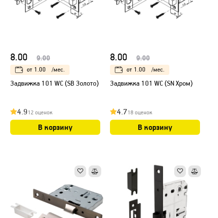
8.00
8.00
9.00
9.00
от
1.00
/мес.
от
1.00
/мес.
Задвижка 101 WC (SB Золото)
Задвижка 101 WC (SN Хром)
4.9
4.7
12 оценок
18 оценок
В корзину
В корзину