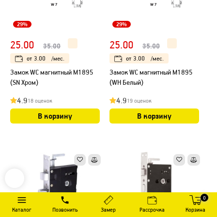
29%
29%
25.00
25.00
35.00
35.00
от
3.00
/мес.
от
3.00
/мес.
Замок WC магнитный М1895
Замок WC магнитный М1895
(SN Хром)
(WH Белый)
4.9
4.9
18 оценок
19 оценок
В корзину
В корзину
0
Каталог
Позвонить
Замер
Рассрочка
Корзина