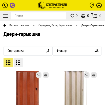
0
0
0
я
Каталог дверей
-
Складные, Купе, Гармошка
-
Двери-Гармошка
Двери-гармошка
Сортировка
Фильтр