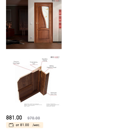
881.00
970.00
от
81.00
/мес.