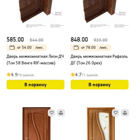
585.00
848.00
644.00
933.00
от
54.00
/мес.
от
78.00
/мес.
Дверь межкомнатная Леон ДЧ
Дверь межкомнатная Рафаэль
(Тон 58 Венге RIF-массив)
ДГ (Тон 26 Орех)
4.9
4.7
19 оценок
11 оценок
В корзину
В корзину