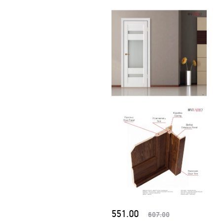
551.00
607.00