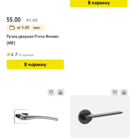
В корзину
55.00
61.00
от
5.00
/мес.
Ручка дверная Prima Феникс
(МB)
4.7
16 оценок
В корзину