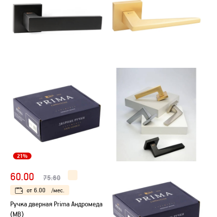
21%
60.00
75.60
от
6.00
/мес.
Ручка дверная Prima Андромеда
(МB)