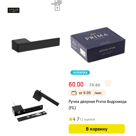
НОВИНКА
60.00
75.60
от
6.00
/мес.
Ручка дверная Prima Андромеда
(FG)
4.7
12 оценок
В корзину