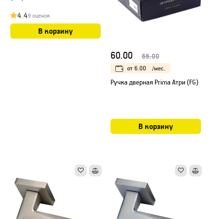
4.4
9 оценок
В корзину
60.00
66.00
от
6.00
/мес.
Ручка дверная Prima Атри (FG)
В корзину