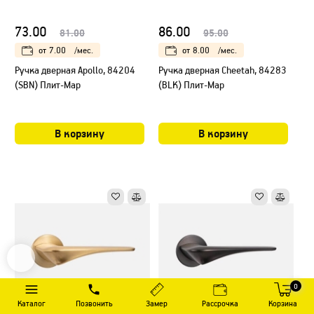
73.00
86.00
81.00
95.00
от
7.00
/мес.
от
8.00
/мес.
Ручка дверная Apollo, 84204
Ручка дверная Cheetah, 84283
(SBN) Плит-Мар
(BLK) Плит-Мар
В корзину
В корзину
0
Каталог
Позвонить
Замер
Рассрочка
Корзина