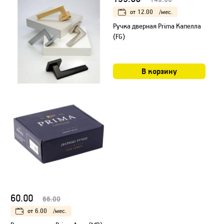
от
12.00
/мес.
Ручка дверная Prima Капелла
(FG)
В корзину
60.00
66.00
от
6.00
/мес.