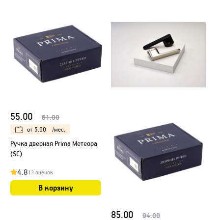
55.00
61.00
от
5.00
/мес.
Ручка дверная Prima Метеора
(SC)
4.8
13 оценок
В корзину
85.00
94.00