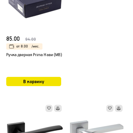
85.00
94.00
от
8.00
/мес.
Ручка дверная Prima Нави (МB)
В корзину