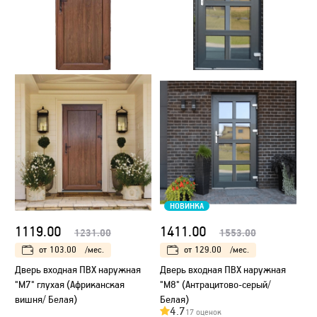
НОВИНКА
1119.00
1411.00
1231.00
1553.00
от
103.00
/мес.
от
129.00
/мес.
Дверь входная ПВХ наружная
Дверь входная ПВХ наружная
"М7" глухая (Африканская
"М8" (Антрацитово-серый/
вишня/ Белая)
Белая)
4.7
17 оценок