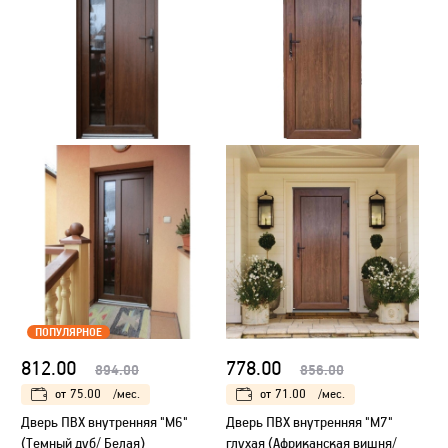
ПОПУЛЯРНОЕ
812.00
778.00
894.00
856.00
от
75.00
/мес.
от
71.00
/мес.
Дверь ПВХ внутренняя "М6"
Дверь ПВХ внутренняя "М7"
(Темный дуб/ Белая)
глухая (Африканская вишня/