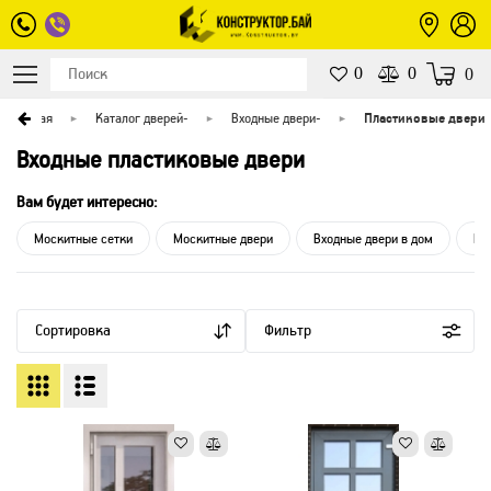
0
0
0
Главная
Каталог дверей
-
Входные двери
-
Пластиковые двери
Входные пластиковые двери
Вам будет интересно:
Москитные сетки
Москитные двери
Входные двери в дом
Вх
Сортировка
Фильтр