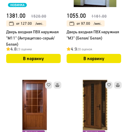
НОВИНКА
1381.00
1055.00
1520.00
1161.00
от
127.00
/мес.
от
97.00
/мес.
Дверь входная ПВХ наружная
Дверь входная ПВХ наружная
"М11" (Антрацитово-серый/
"М3" (Белая/ Белая)
Белая)
4.8
4.9
23 оценки
20 оценок
В корзину
В корзину