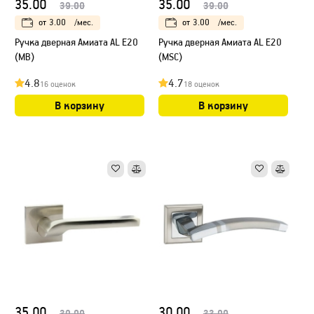
35.00
35.00
39.00
39.00
от
3.00
/мес.
от
3.00
/мес.
Ручка дверная Амиата AL E20
Ручка дверная Амиата AL E20
(MB)
(MSC)
4.8
4.7
16 оценок
18 оценок
В корзину
В корзину
35.00
30.00
39.00
33.00