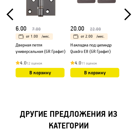
6.00
20.00
8.00
7.00
22.00
от
1.00
/мес.
от
2.00
/мес.
Дверная петля
Накладка под цилиндр
Защел
универсальная (GR Графит)
Quadro Е8 (GR Графит)
4.0
4.0
4.0
12 оценок
11 оценок
В корзину
В корзину
ДРУГИЕ ПРЕДЛОЖЕНИЯ ИЗ
КАТЕГОРИИ