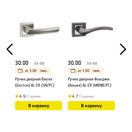
30.00
30.00
35.0
33.00
33.00
от
3.00
/мес.
от
3.00
/мес.
Ручка дверная Виола
Ручка дверная Фьюджи
Ручка 
(Бостон) AL E8 (SN/PC)
(Альма) AL E8 (MBNB/PC)
(PC/Bl
4.9
4.7
4.8
21 оценка
13 оценок
В корзину
В корзину