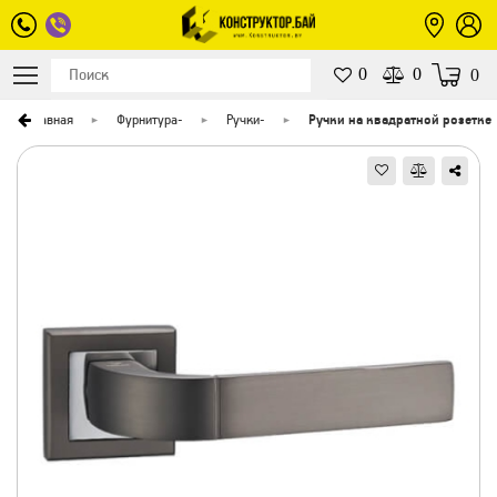
0
0
0
Главная
Фурнитура
-
Ручки
-
Ручки на квадратной розетке