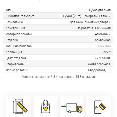
Тип
Ручка дверная
В комплект входит
Ручки (2шт). Саморезы. Стяжки
Назначение
Для межкомнатных дверей
Конструкция
На розетке, Нажимная
Материал основы
Алюминий
Отделка
Гальваника
Толщина полотна
30-60 мм
Коллекция
Lockit
Цвет отделки
-GR Графит
Открывание
Универсальное
Форма розетки
Квадратная, Е8
Рейтинг магазина:
4.3
⭐ на основе
197
отзывов
.
Замер бесплатно!
Постоянно акции!
Заводская врезка
Оперативно!
Скидки:
фурнитуры.
Микс
День-в-день или
-новоселам - 2%
Качественный
2-36 мес
на следующий!
-многодетным -
монтаж дверей,
заказать по
2%
окон и мебели.
Магнит-5 мес.