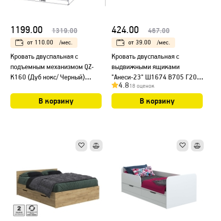
1199.00
424.00
1319.00
467.00
от
110.00
/мес.
от
39.00
/мес.
Кровать двуспальная с
Кровать двуспальная с
подъемным механизмом QZ-
выдвижными ящиками
К160 (Дуб нокс/ Черный)
"Анеси-23" Ш1674 В705 Г2042
4.8
18 оценок
Ш1666 В943 Г2216
(Белый)
В корзину
В корзину