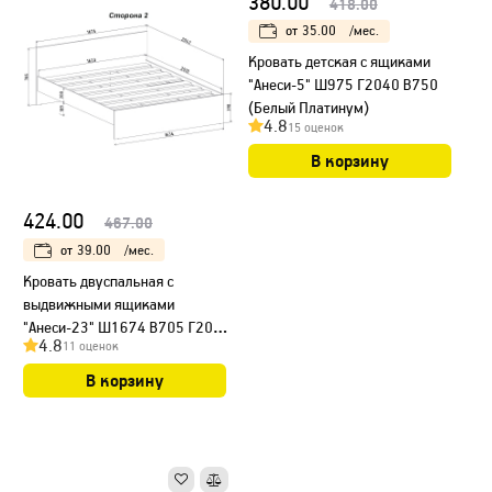
380.00
418.00
от
35.00
/мес.
Кровать детская с ящиками
"Анеси-5" Ш975 Г2040 В750
(Белый Платинум)
4.8
15 оценок
В корзину
424.00
467.00
от
39.00
/мес.
Кровать двуспальная с
выдвижными ящиками
"Анеси-23" Ш1674 В705 Г2042
4.8
11 оценок
(Дуб золотой)
В корзину