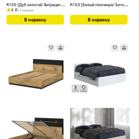
К160 (Дуб золотой/ Антрацит)
К160 (Белый платинум/ Бетон)
4.8
13 оценок
Ш1664 В927 Г2170
Ш1666 В943 Г2216
В корзину
В корзину