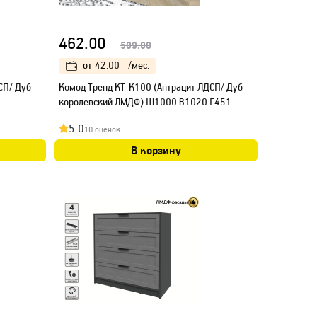
462.00
509.00
от
42.00
/мес.
СП/ Дуб
Kомод Тренд КТ-К100 (Антрацит ЛДСП/ Дуб
королевский ЛМДФ) Ш1000 В1020 Г451
5.0
10 оценок
В корзину