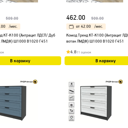
462.00
509.00
509.00
.00
/мес.
от
42.00
/мес.
д КТ-К100 (Антрацит ЛДСП/ Дуб
Kомод Тренд КТ-К100 (Антрацит ЛД
й ЛМДФ) Ш1000 В1020 Г451
вотан ЛМДФ) Ш1000 В1020 Г451
4.8
нок
11 оценок
В корзину
В корзину