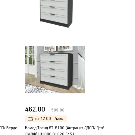
462.00
509.00
от
42.00
/мес.
СП/ Верде
Kомод Тренд КТ-К100 (Антрацит ЛДСП/ Грэй
ЛМДФ) Ш1000 В1020 Г451