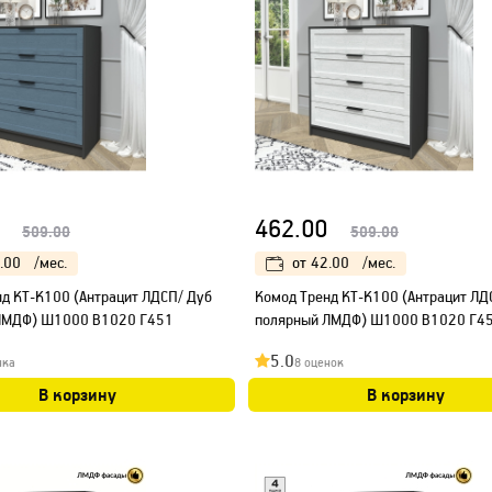
462.00
509.00
509.00
.00
/мес.
от
42.00
/мес.
д КТ-К100 (Антрацит ЛДСП/ Дуб
Kомод Тренд КТ-К100 (Антрацит ЛД
ЛМДФ) Ш1000 В1020 Г451
полярный ЛМДФ) Ш1000 В1020 Г4
5.0
нка
8 оценок
В корзину
В корзину