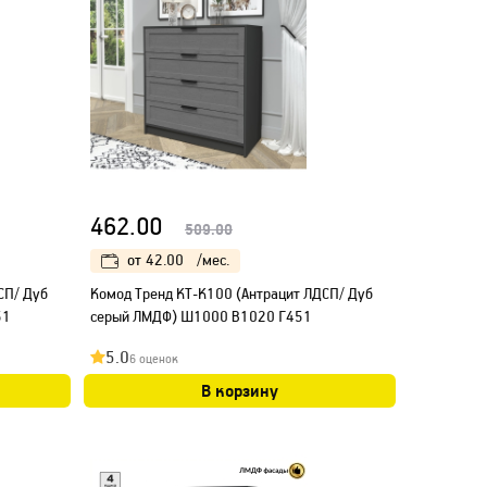
462.00
509.00
от
42.00
/мес.
СП/ Дуб
Kомод Тренд КТ-К100 (Антрацит ЛДСП/ Дуб
51
серый ЛМДФ) Ш1000 В1020 Г451
5.0
6 оценок
В корзину