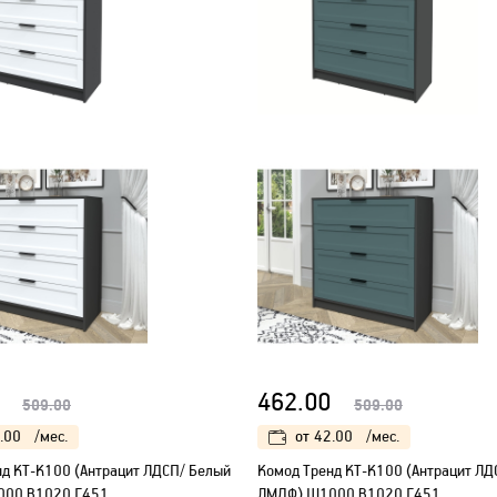
462.00
509.00
509.00
.00
/мес.
от
42.00
/мес.
нд КТ-К100 (Антрацит ЛДСП/ Белый
Kомод Тренд КТ-К100 (Антрацит ЛД
000 В1020 Г451
ЛМДФ) Ш1000 В1020 Г451