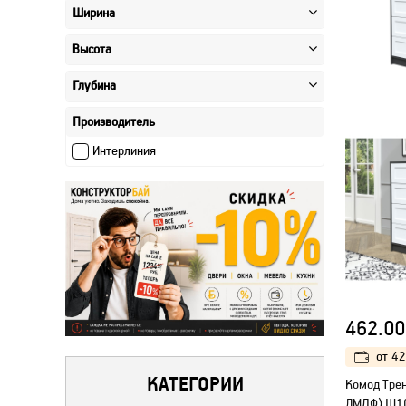
Ширина
Высота
Глубина
Производитель
Интерлиния
462.00
от
42
КАТЕГОРИИ
Kомод Тре
ЛМДФ) Ш1