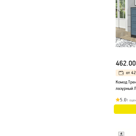
462.00
от
42
Kомод Трен
лазурный 
5.0
1 оце