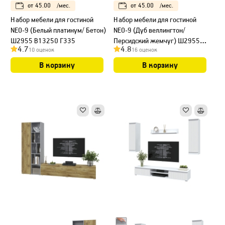
от
45.00
/мес.
от
45.00
/мес.
Набор мебели для гостиной
Набор мебели для гостиной
NEO-9 (Белый платинум/ Бетон)
NEO-9 (Дуб веллингтон/
Ш2955 В13250 Г335
Персидский жемчуг) Ш2955
4.7
4.8
10 оценок
16 оценок
В13250 Г335
В корзину
В корзину