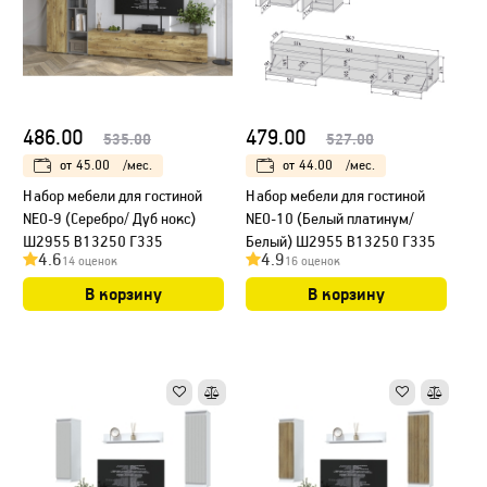
486.00
479.00
535.00
527.00
от
45.00
/мес.
от
44.00
/мес.
Набор мебели для гостиной
Набор мебели для гостиной
NEO-9 (Серебро/ Дуб нокс)
NEO-10 (Белый платинум/
Ш2955 В13250 Г335
Белый) Ш2955 В13250 Г335
4.6
4.9
14 оценок
16 оценок
В корзину
В корзину