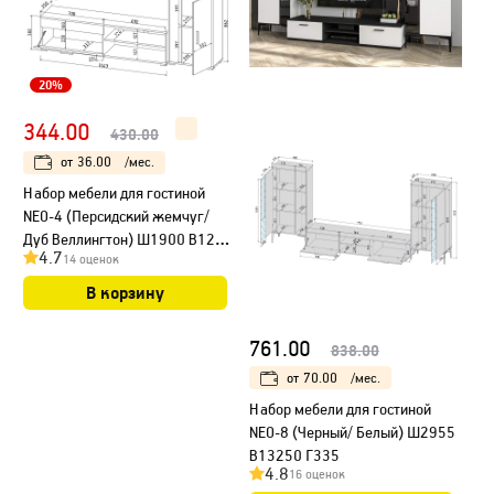
20%
344.00
430.00
от
36.00
/мес.
Набор мебели для гостиной
NEO-4 (Персидский жемчуг/
Дуб Веллингтон) Ш1900 В1200
4.7
14 оценок
Г350
В корзину
761.00
838.00
от
70.00
/мес.
Набор мебели для гостиной
NEO-8 (Черный/ Белый) Ш2955
В13250 Г335
4.8
16 оценок