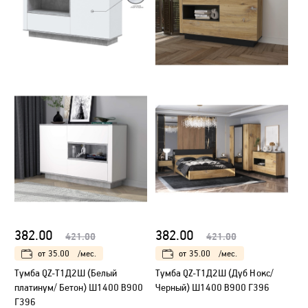
382.00
382.00
421.00
421.00
от
35.00
/мес.
от
35.00
/мес.
Тумба QZ-Т1Д2Ш (Белый
Тумба QZ-Т1Д2Ш (Дуб Нокс/
платинум/ Бетон) Ш1400 В900
Черный) Ш1400 В900 Г396
Г396