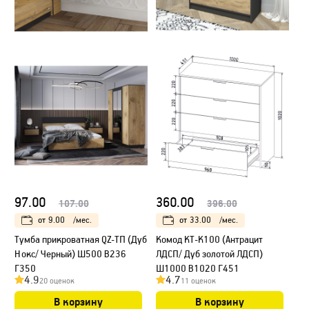
97.00
360.00
107.00
396.00
от
9.00
/мес.
от
33.00
/мес.
Тумба прикроватная QZ-ТП (Дуб
Kомод КТ-К100 (Антрацит
Нокс/ Черный) Ш500 В236
ЛДСП/ Дуб золотой ЛДСП)
Г350
Ш1000 В1020 Г451
4.9
4.7
20 оценок
11 оценок
В корзину
В корзину