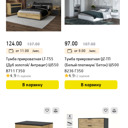
124.00
97.00
137.00
107.00
от
11.00
/мес.
от
9.00
/мес.
Тумба прикроватная LT-Т55
Тумба прикроватная QZ-ТП
(Дуб золотой/ Антрацит) Ш550
(Белый платинум/ Бетон) Ш500
В711 Г350
В236 Г350
4.9
4.9
15 оценок
12 оценок
В корзину
В корзину