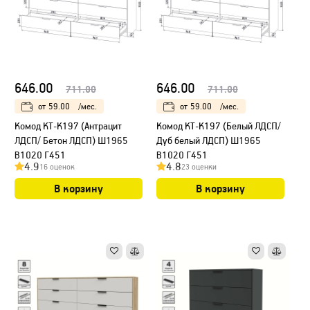
646.00
646.00
711.00
711.00
от
59.00
/мес.
от
59.00
/мес.
Kомод КТ-К197 (Антрацит
Kомод КТ-К197 (Белый ЛДСП/
ЛДСП/ Бетон ЛДСП) Ш1965
Дуб белый ЛДСП) Ш1965
В1020 Г451
В1020 Г451
4.9
4.8
16 оценок
23 оценки
В корзину
В корзину