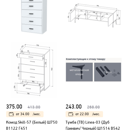
375.00
243.00
413.00
268.00
от
34.00
/мес.
от
22.00
/мес.
Комод Skill-57 (Белый) Ш750
Тумба (ТВ) Linea-03 (Дуб
В1122 Г451
Гринвич/ Черный) Ш1514 В542