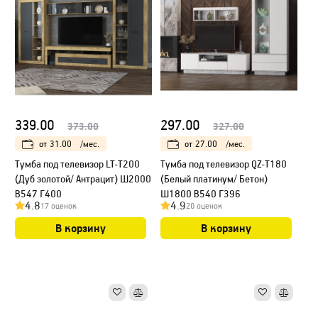
339.00
297.00
373.00
327.00
от
31.00
/мес.
от
27.00
/мес.
Тумба под телевизор LT-Т200
Тумба под телевизор QZ-Т180
(Дуб золотой/ Антрацит) Ш2000
(Белый платинум/ Бетон)
В547 Г400
Ш1800 В540 Г396
4.8
4.9
17 оценок
20 оценок
В корзину
В корзину