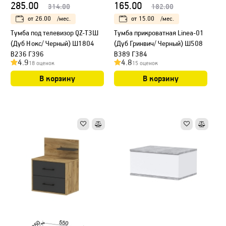
285.00
165.00
314.00
182.00
от
26.00
/мес.
от
15.00
/мес.
Тумба под телевизор QZ-Т3Ш
Тумба прикроватная Linea-01
(Дуб Нокс/ Черный) Ш1804
(Дуб Гринвич/ Черный) Ш508
В236 Г396
В389 Г384
4.9
4.8
18 оценок
15 оценок
В корзину
В корзину