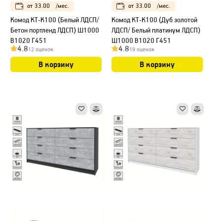
от
33.00
/мес.
от
33.00
/мес.
Kомод КТ-К100 (Белый ЛДСП/
Kомод КТ-К100 (Дуб золотой
Бетон портленд ЛДСП) Ш1000
ЛДСП/ Белый платинум ЛДСП)
В1020 Г451
Ш1000 В1020 Г451
4.8
4.8
12 оценок
19 оценок
В корзину
В корзину