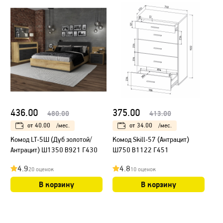
436.00
375.00
480.00
413.00
от
40.00
/мес.
от
34.00
/мес.
Комод LT-5Ш (Дуб золотой/
Комод Skill-57 (Антрацит)
Антрацит) Ш1350 В921 Г430
Ш750 В1122 Г451
4.9
4.8
20 оценок
10 оценок
В корзину
В корзину