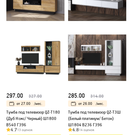
297.00
285.00
327.00
314.00
от
27.00
/мес.
от
26.00
/мес.
Тумба под телевизор QZ-Т180
Тумба под телевизор QZ-Т3Ш
(Дуб Нокс/ Черный) Ш1800
(Белый платинум/ Бетон)
В540 Г396
Ш1804 В236 Г396
4.7
4.8
13 оценок
14 оценок