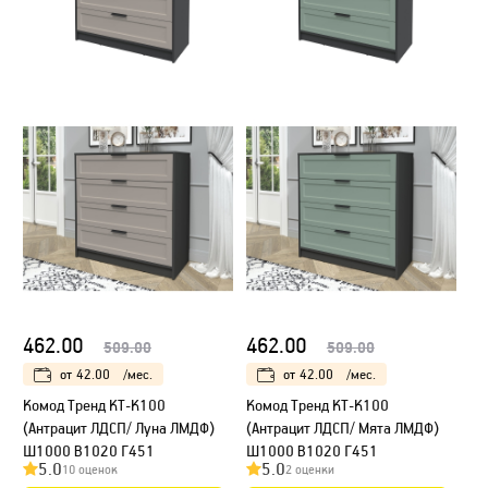
462.00
462.00
509.00
509.00
от
42.00
/мес.
от
42.00
/мес.
Kомод Тренд КТ-К100
Kомод Тренд КТ-К100
(Антрацит ЛДСП/ Луна ЛМДФ)
(Антрацит ЛДСП/ Мята ЛМДФ)
Ш1000 В1020 Г451
Ш1000 В1020 Г451
5.0
5.0
10 оценок
2 оценки