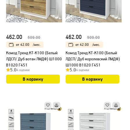
462.00
462.00
509.00
509.00
от
42.00
/мес.
от
42.00
/мес.
Kомод Тренд КТ-К100 (Белый
Kомод Тренд КТ-К100 (Белый
ЛДСП/ Дуб вотан ЛМДФ) Ш1000
ЛДСП/ Дуб королевский ЛМДФ)
В1020 Г451
Ш1000 В1020 Г451
5.0
5.0
4 оценки
4 оценки
В корзину
В корзину