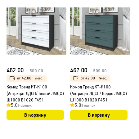
462.00
462.00
509.00
509.00
от
42.00
/мес.
от
42.00
/мес.
Kомод Тренд КТ-К100
Kомод Тренд КТ-К100
(Антрацит ЛДСП/ Белый ЛМДФ)
(Антрацит ЛДСП/ Верде ЛМДФ)
Ш1000 В1020 Г451
Ш1000 В1020 Г451
5.0
5.0
9 оценок
9 оценок
В корзину
В корзину