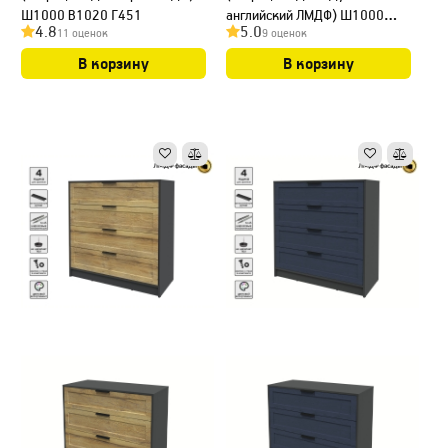
Ш1000 В1020 Г451
английский ЛМДФ) Ш1000
4.8
5.0
11 оценок
9 оценок
В1020 Г451
В корзину
В корзину