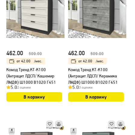
462.00
462.00
509.00
509.00
от
42.00
/мес.
от
42.00
/мес.
Kомод Тренд КТ-К100
Kомод Тренд КТ-К100
(Антрацит ЛДСП/ Кашемир
(Антрацит ЛДСП/ Керамика
ЛМДФ) Ш1000 В1020 Г451
ЛМДФ) Ш1000 В1020 Г451
5.0
5.0
2 оценки
3 оценки
В корзину
В корзину