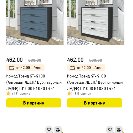
462.00
462.00
509.00
509.00
от
42.00
/мес.
от
42.00
/мес.
Kомод Тренд КТ-К100
Kомод Тренд КТ-К100
(Антрацит ЛДСП/ Дуб лазурный
(Антрацит ЛДСП/ Дуб полярный
ЛМДФ) Ш1000 В1020 Г451
ЛМДФ) Ш1000 В1020 Г451
5.0
5.0
1 оценка
8 оценок
В корзину
В корзину