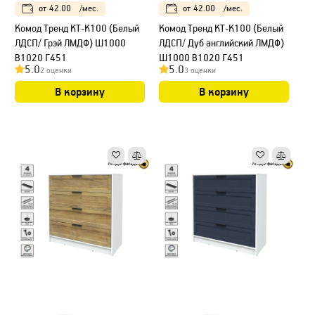
от
42.00
/мес.
от
42.00
/мес.
Kомод Тренд КТ-К100 (Белый
Kомод Тренд КТ-К100 (Белый
ЛДСП/ Грэй ЛМДФ) Ш1000
ЛДСП/ Дуб английский ЛМДФ)
В1020 Г451
Ш1000 В1020 Г451
5.0
5.0
2 оценки
3 оценки
В корзину
В корзину