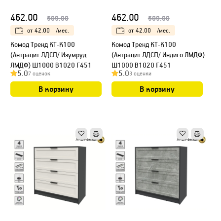
462.00
462.00
509.00
509.00
от
42.00
/мес.
от
42.00
/мес.
Kомод Тренд КТ-К100
Kомод Тренд КТ-К100
(Антрацит ЛДСП/ Изумруд
(Антрацит ЛДСП/ Индиго ЛМДФ)
ЛМДФ) Ш1000 В1020 Г451
Ш1000 В1020 Г451
5.0
5.0
7 оценок
3 оценки
В корзину
В корзину