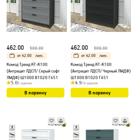
462.00
462.00
509.00
509.00
от
42.00
/мес.
от
42.00
/мес.
Kомод Тренд КТ-К100
Kомод Тренд КТ-К100
(Антрацит ЛДСП/ Серый софт
(Антрацит ЛДСП/ Черный ЛМДФ)
ЛМДФ) Ш1000 В1020 Г451
Ш1000 В1020 Г451
5.0
4.9
5 оценок
16 оценок
В корзину
В корзину