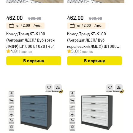
462.00
462.00
509.00
509.00
от
42.00
/мес.
от
42.00
/мес.
Kомод Тренд КТ-К100
Kомод Тренд КТ-К100
(Антрацит ЛДСП/ Дуб вотан
(Антрацит ЛДСП/ Дуб
ЛМДФ) Ш1000 В1020 Г451
королевский ЛМДФ) Ш1000
4.8
5.0
11 оценок
10 оценок
В1020 Г451
В корзину
В корзину