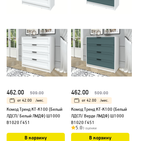
462.00
462.00
509.00
509.00
от
42.00
/мес.
от
42.00
/мес.
Kомод Тренд КТ-К100 (Белый
Kомод Тренд КТ-К100 (Белый
ЛДСП/ Белый ЛМДФ) Ш1000
ЛДСП/ Верде ЛМДФ) Ш1000
В1020 Г451
В1020 Г451
5.0
3 оценки
В корзину
В корзину