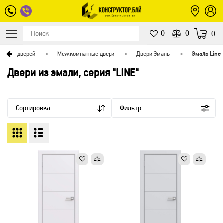
0
0
0
аталог дверей
-
Межкомнатные двери
-
Двери Эмаль
-
Эмаль Line
Двери из эмали, серия "LINE"
Сортировка
Фильтр