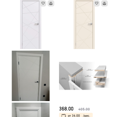
368.00
405.00
от
34.00
/мес.