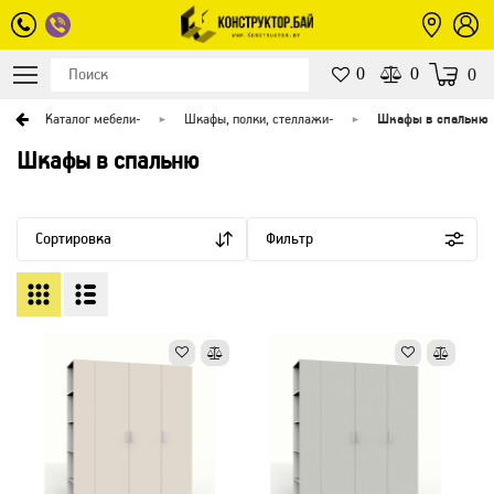
0
0
0
я
Каталог мебели
-
Шкафы, полки, стеллажи
-
Шкафы в спальню
Шкафы в спальню
Сортировка
Фильтр