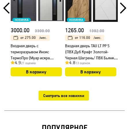
НОВИНКА
НОВИНКА
НО
3000.00
1265.00
408
3300.00
1392.00
от
275.00
/мес.
от
116.00
/мес.
Входная дверь с
Входная дверь TAU LT PP 5
Двер
терморазрывом Инокс
(ПВХ Дуб Крафт Золотой-
ПО-1
ТермоПро (Муар искра
Черная Шагрень/ ПВХ Бьянко
4.9
4.8
4.
21 оценка
13 оценок
коричневый/ ПВХ Белый),
белый)
стеклопакет смещен к ручке
В корзину
В корзину
Смотреть все новинки
ПОПУЛЯРНОЕ