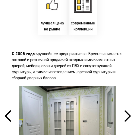
фабрики!
самыми
Предлагаем только
современным
лучшие цены в
стилями и
Бресте!
дизайнерскими
решениями!
лучшая цена
современные
на рынке
коллекции
C 2006 года
крупнейшее предприятие в г.Бресте занимается
оптовой и розничной продажей входных и межкомнатных
дверей, мебели, окон и дверей из ПВХ и сопутствующей
фурнитуры, а также изготовлением, врезкой фурнитуры и
сборкой дверных блоков.