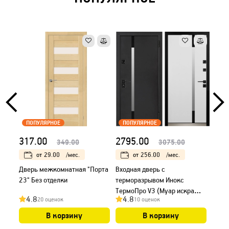
ПОПУЛЯРНОЕ
ПОПУЛЯРНОЕ
ПО
317.00
2795.00
103
349.00
3075.00
от
29.00
/мес.
от
256.00
/мес.
Дверь межкомнатная "Порта
Входная дверь с
Входн
23" Без отделки
терморазрывом Инокс
(Лар
ТермоПро V3 (Муар искра
гладк
4.8
4.8
4.
20 оценок
10 оценок
черный/ ПВХ Белый), тип 1
В корзину
В корзину