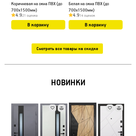
Коричневая на окна ПВХ (до
Белая на окна ПВХ (до
терм
700х1500мм)
700х1500мм)
EKOT
4.9
4.9
21 оценка
14 оценок
RAL 7
В корзину
В корзину
Смотреть все товары на скидке
НОВИНКИ