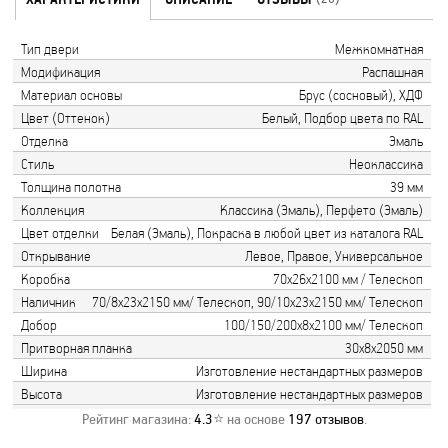
Тип двери
Межкомнатная
Модификация
Распашная
Материал основы
Брус (сосновый), ХДФ
Цвет (Оттенок)
Белый, Подбор цвета по RAL
Отделка
Эмаль
Стиль
Неоклассика
Толщина полотна
39 мм
Коллекция
Классика (Эмаль), Перфето (Эмаль)
Цвет отделки
Белая (Эмаль), Покраска в любой цвет из каталога RAL
Открывание
Левое, Правое, Универсальное
Коробка
70х26х2100 мм / Телескоп
Наличник
70/8х23х2150 мм/ Телескоп, 90/10х23х2150 мм/ Телескоп
Добор
100/150/200х8х2100 мм/ Телескоп
Притворная планка
30х8х2050 мм
Ширина
Изготовление нестандартных размеров
Высота
Изготовление нестандартных размеров
Рейтинг магазина:
4.3
⭐ на основе
197
отзывов
.