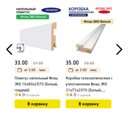
33.00
35.00
21.0
37.00
39.00
от
3.00
/мес.
от
3.00
/мес.
Плинтус напольный Флэш
Коробка телескопическая с
Налич
ЭКО 16х80х2070 (Белый,
уплотнителем Флэш ЭКО
Флэш 
гладкий)
31х75х2070 (Белый,
(Белый
4.0
4.0
4.0
10 оценок
13 оценок
гладкий)
В корзину
В корзину