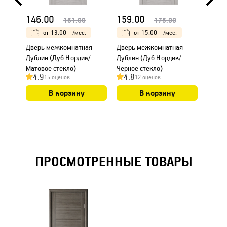
146.00
159.00
159.
161.00
175.00
от
13.00
/мес.
от
15.00
/мес.
Дверь межкомнатная
Дверь межкомнатная
Дверь
Дублин (Дуб Нордик/
Дублин (Дуб Нордик/
Дубли
Матовое стекло)
Черное стекло)
Белый
4.9
4.8
4.9
15 оценок
12 оценок
В корзину
В корзину
ПРОСМОТРЕННЫЕ ТОВАРЫ