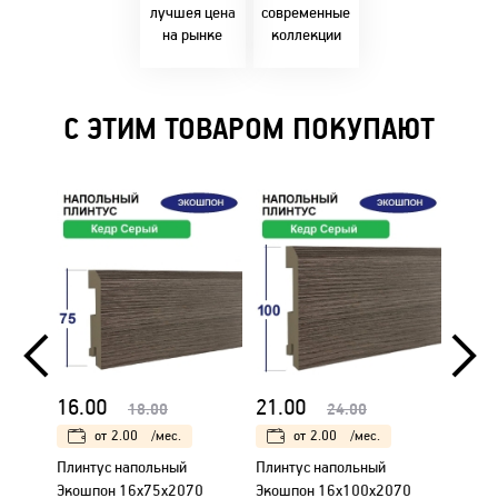
решениями!
лучшея цена
современные
на рынке
коллекции
С ЭТИМ ТОВАРОМ ПОКУПАЮТ
16.00
21.00
24.0
18.00
24.00
от
2.00
/мес.
от
2.00
/мес.
Плинтус напольный
Плинтус напольный
Короб
Экошпон 16х75х2070
Экошпон 16х100х2070
уплот