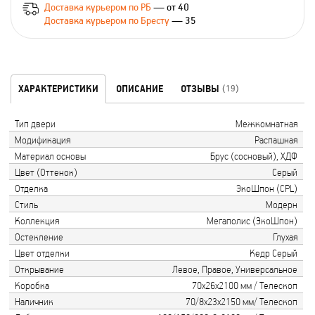
Доставка курьером по РБ
— от 40
Доставка курьером по Бресту
— 35
ХАРАКТЕРИСТИКИ
ОПИСАНИЕ
ОТЗЫВЫ
(19)
Тип двери
Межкомнатная
Модификация
Распашная
Материал основы
Брус (сосновый), ХДФ
Цвет (Оттенок)
Серый
Отделка
ЭкоШпон (CPL)
Стиль
Модерн
Коллекция
Мегаполис (ЭкоШпон)
Остекление
Глухая
Цвет отделки
Кедр Серый
Открывание
Левое, Правое, Универсальное
Коробка
70х26х2100 мм / Телескоп
Наличник
70/8х23х2150 мм/ Телескоп