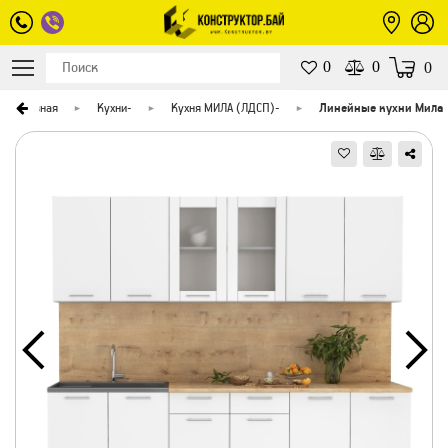
0
0
0
Главная
Кухни
-
Кухня МИЛА (ЛДСП)
-
Линейные кухни Мила