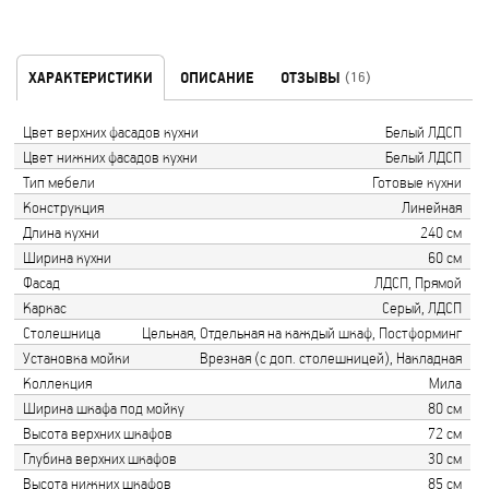
ХАРАКТЕРИСТИКИ
ОПИСАНИЕ
ОТЗЫВЫ
(16)
Цвет верхних фасадов кухни
Белый ЛДСП
Цвет нижних фасадов кухни
Белый ЛДСП
Тип мебели
Готовые кухни
Конструкция
Линейная
Длина кухни
240 см
Ширина кухни
60 см
Фасад
ЛДСП, Прямой
Каркас
Серый, ЛДСП
Столешница
Цельная, Отдельная на каждый шкаф, Постформинг
Установка мойки
Врезная (с доп. столешницей), Накладная
Коллекция
Мила
Ширина шкафа под мойку
80 см
Высота верхних шкафов
72 см
Глубина верхних шкафов
30 см
Высота нижних шкафов
85 см