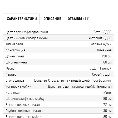
ХАРАКТЕРИСТИКИ
ОПИСАНИЕ
ОТЗЫВЫ
(14)
Цвет верхних фасадов кухни
Бетон ЛДСП
Цвет нижних фасадов кухни
Антрацит ЛДСП
Тип мебели
Готовые кухни
Конструкция
Линейная
Длина кухни
190 см
Ширина кухни
60 см
Фасад
ЛДСП, Прямой
Каркас
Серый, ЛДСП
Столешница
Цельная, Отдельная на каждый шкаф, Постформинг
Установка мойки
Врезная (с доп. столешницей), Накладная
Коллекция
Мила
Ширина шкафа под мойку
80 см
Высота верхних шкафов
72 см
Глубина верхних шкафов
30 см
Высота нижних шкафов
85 см