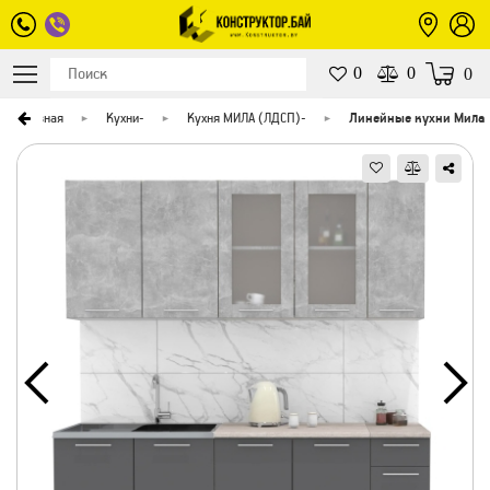
0
0
0
Главная
Кухни
-
Кухня МИЛА (ЛДСП)
-
Линейные кухни Мила