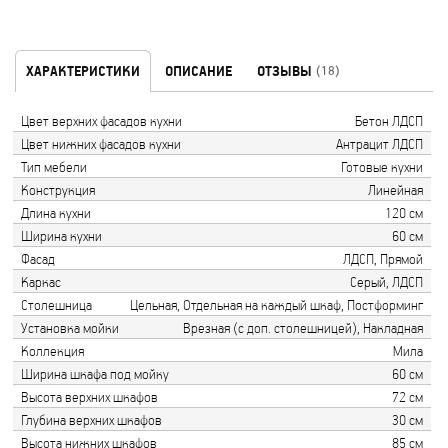
ХАРАКТЕРИСТИКИ
ОПИСАНИЕ
ОТЗЫВЫ
(18)
Цвет верхних фасадов кухни
Бетон ЛДСП
Цвет нижних фасадов кухни
Антрацит ЛДСП
Тип мебели
Готовые кухни
Конструкция
Линейная
Длина кухни
120 см
Ширина кухни
60 см
Фасад
ЛДСП, Прямой
Каркас
Серый, ЛДСП
Столешница
Цельная, Отдельная на каждый шкаф, Постформинг
Установка мойки
Врезная (с доп. столешницей), Накладная
Коллекция
Мила
Ширина шкафа под мойку
60 см
Высота верхних шкафов
72 см
Глубина верхних шкафов
30 см
Высота нижних шкафов
85 см