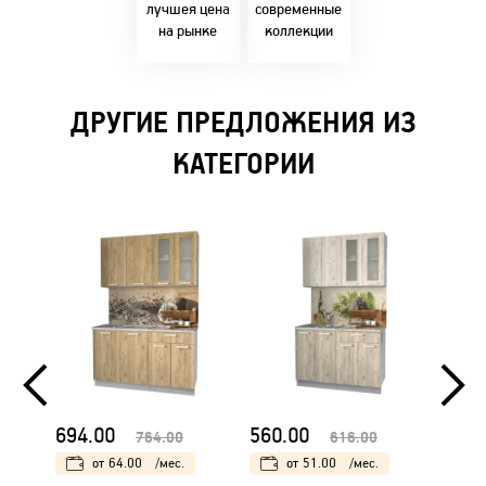
решениями!
лучшея цена
современные
на рынке
коллекции
ДРУГИЕ ПРЕДЛОЖЕНИЯ ИЗ
КАТЕГОРИИ
694.00
560.00
560.
764.00
616.00
от
64.00
/мес.
от
51.00
/мес.