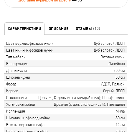
Доставка курьером по Бресту
— 35
ХАРАКТЕРИСТИКИ
ОПИСАНИЕ
ОТЗЫВЫ
(10)
Цвет верхних фасадов кухни
Дуб золотой ЛДСП
Цвет нижних фасадов кухни
Дуб золотой ЛДСП
Тип мебели
Готовые кухни
Конструкция
Линейная
Длина кухни
200 см
Ширина кухни
60 см
Фасад
ЛДСП, Прямой
Каркас
Серый, ЛДСП
Столешница
Цельная, Отдельная на каждый шкаф, Постформинг
Установка мойки
Врезная (с доп. столешницей), Накладная
Коллекция
Мила
Ширина шкафа под мойку
80 см
Высота верхних шкафов
72 см
Глубина верхних шкафов
30 см