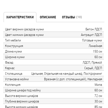
ХАРАКТЕРИСТИКИ
ОПИСАНИЕ
ОТЗЫВЫ
(10)
Цвет верхних фасадов кухни
Бетон ЛДСП
Цвет нижних фасадов кухни
Антрацит ЛДСП
Тип мебели
Готовые кухни
Конструкция
Линейная
Длина кухни
150 см
Ширина кухни
60 см
Фасад
ЛДСП, Прямой
Каркас
Серый, ЛДСП
Столешница
Цельная, Отдельная на каждый шкаф, Постформинг
Установка мойки
Врезная (с доп. столешницей), Накладная
Коллекция
Мила
Ширина шкафа под мойку
60 см
Высота верхних шкафов
72 см
Глубина верхних шкафов
30 см
Высота нижних шкафов
85 см