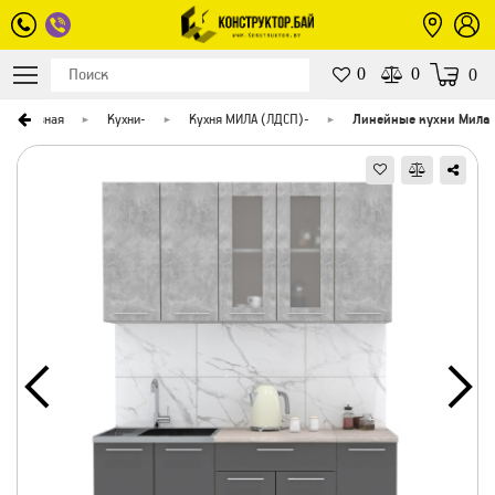
0
0
0
Главная
Кухни
-
Кухня МИЛА (ЛДСП)
-
Линейные кухни Мила