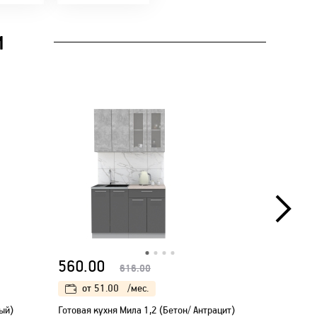
И
560.00
560.00
616.00
от
51.00
/мес.
от
51
ый)
Готовая кухня Мила 1,2 (Бетон/ Антрацит)
Готовая ку