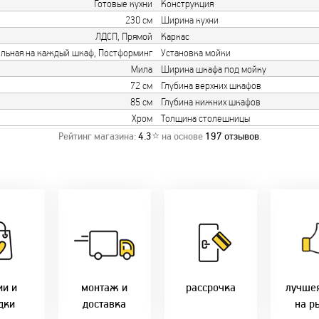
Готовые кухни
Конструкция
230 см
Ширина кухни
ЛДСП, Прямой
Каркас
ельная на каждый шкаф, Постформинг
Установка мойки
Мила
Ширина шкафа под мойку
72 см
Глубина верхних шкафов
85 см
Глубина нижних шкафов
Хром
Толщина столешницы
Рейтинг магазина:
4.3
⭐ на основе
197
отзывов
.
о акции!
Заводская врезка
Товары 
дки:
фурнитуры.
Микс
напря
лам - 2%
Качественный
2-36 мес
фабр
етным -
монтаж дверей,
Предл
%
окон и мебели.
Магнит-5 мес.
только 
оплате
Доставка по всей
Халва - 2 мес.
цены в 
ми - 10%
Беларуси.
Смарт - 4 мес.
ии и
монтаж и
рассрочка
лучше
Оперативно!
FUN - 4 мес.
дки
доставка
на р
В удобное для Вас
Покупок - 4 мес.