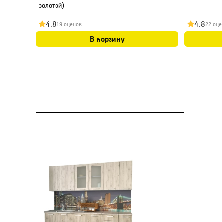
золотой)
4.8
4.8
19 оценок
22 оце
В корзину