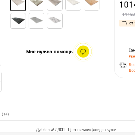
101
1116.
от
Сам
Мне нужна помощь
Реж
Дос
Дос
Ы
(14)
Дуб белый ЛДСП
Цвет нижних фасадов кухни