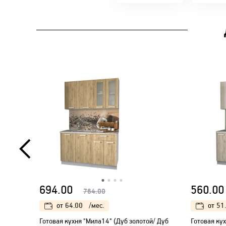
694.00
560.00
764.00
от
64.00
/мес.
от
51
Готовая кухня "Мила14" (Дуб золотой/ Дуб
Готовая кух