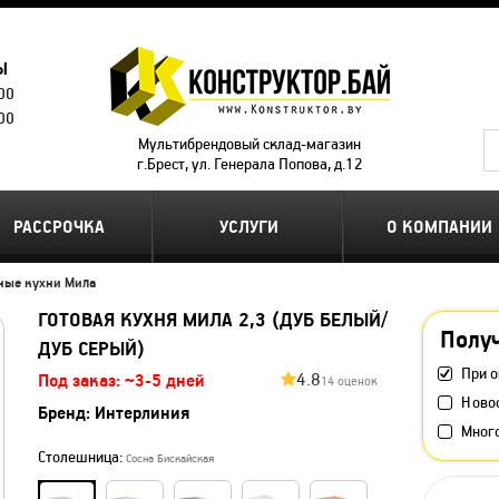
Ы
.00
.00
Мультибрендовый склад-магазин
г.Брест, ул. Генерала Попова, д.12
РАССРОЧКА
УСЛУГИ
О КОМПАНИИ
ные кухни Мила
ГОТОВАЯ КУХНЯ МИЛА 2,3 (ДУБ БЕЛЫЙ/
Получ
ДУБ СЕРЫЙ)
При о
4.8
Под заказ: ~3-5 дней
14 оценок
Ново
Бренд:
Интерлиния
Мног
Столешница:
Сосна Бискайская