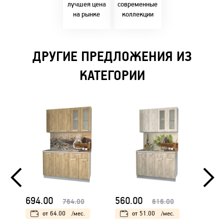
решениями!
лучшея цена
современные
на рынке
коллекции
ДРУГИЕ ПРЕДЛОЖЕНИЯ ИЗ
КАТЕГОРИИ
694.00
560.00
560.
764.00
616.00
от
64.00
/мес.
от
51.00
/мес.