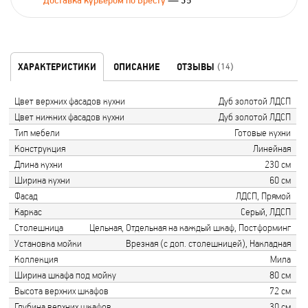
Доставка курьером по Бресту
— 35
ХАРАКТЕРИСТИКИ
ОПИСАНИЕ
ОТЗЫВЫ
(14)
Цвет верхних фасадов кухни
Дуб золотой ЛДСП
Цвет нижних фасадов кухни
Дуб золотой ЛДСП
Тип мебели
Готовые кухни
Конструкция
Линейная
Длина кухни
230 см
Ширина кухни
60 см
Фасад
ЛДСП, Прямой
Каркас
Серый, ЛДСП
Столешница
Цельная, Отдельная на каждый шкаф, Постформинг
Установка мойки
Врезная (с доп. столешницей), Накладная
Коллекция
Мила
Ширина шкафа под мойку
80 см
Высота верхних шкафов
72 см
Глубина верхних шкафов
30 см