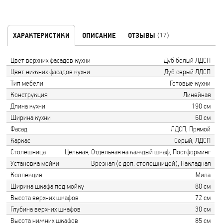
ХАРАКТЕРИСТИКИ
ОПИСАНИЕ
ОТЗЫВЫ
(17)
Цвет верхних фасадов кухни
Дуб белый ЛДСП
Цвет нижних фасадов кухни
Дуб серый ЛДСП
Тип мебели
Готовые кухни
Конструкция
Линейная
Длина кухни
190 см
Ширина кухни
60 см
Фасад
ЛДСП, Прямой
Каркас
Серый, ЛДСП
Столешница
Цельная, Отдельная на каждый шкаф, Постформинг
Установка мойки
Врезная (с доп. столешницей), Накладная
Коллекция
Мила
Ширина шкафа под мойку
80 см
Высота верхних шкафов
72 см
Глубина верхних шкафов
30 см
Высота нижних шкафов
85 см