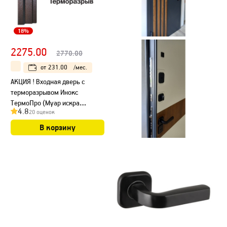
18%
2275.00
2770.00
от
231.00
/мес.
АКЦИЯ ! Входная дверь с
терморазрывом Инокс
ТермоПро (Муар искра
4.8
20 оценок
коричневый/ ПВХ Белый)
В корзину