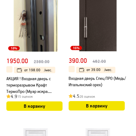
16%
18%
390.00
1950.00
462.00
2380.00
от
39.00
/мес.
от
198.00
/мес.
Входная дверь Спец ПРО (Медь/
АКЦИЯ ! Входная дверь с
Итальянский орех)
терморазрывом Крафт
ТермоПро (Муар искра
4.5
4.9
26 оценок
15 оценок
коричневый/ ПВХ Белый- Дуб
Вотан)
В корзину
В корзину