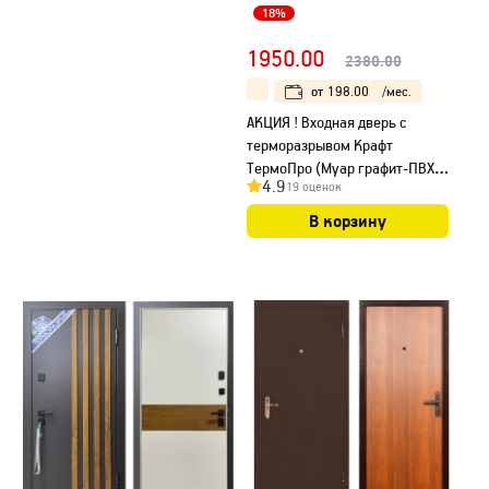
18%
1950.00
2380.00
от
198.00
/мес.
АКЦИЯ ! Входная дверь с
терморазрывом Крафт
ТермоПро (Муар графит-ПВХ
4.9
19 оценок
Дуб Вотан/ ПВХ Белый- Дуб
Вотан)
В корзину