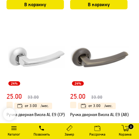
В корзину
В корзину
24%
24%
25.00
25.00
33.00
33.00
от
3.00
/мес.
от
3.00
/мес.
Ручка дверная Виола AL E9 (CP)
Ручка дверная Виола AL E9 (АВ)
0
4.5
4.9
11 оценок
14 оценок
Каталог
Позвонить
Замер
Рассрочка
Корзина