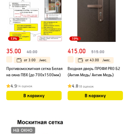
13%
19%
35.00
415.00
40.00
515.00
от
3.00
/мес.
от
43.00
/мес.
Противомоскитная сетка Белая
Входная дверь ПРОФИ PRO Б2
на окна ПВХ (до 700х1500мм)
(Антик Медь/ Антик Медь)
4.9
4.8
14 оценок
18 оценок
В корзину
В корзину