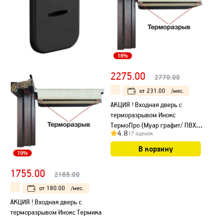
18%
2275.00
2770.00
от
231.00
/мес.
АКЦИЯ ! Входная дверь с
терморазрывом Инокс
ТермоПро (Муар графит/ ПВХ
4.8
17 оценок
Белый)
В корзину
19%
1755.00
2165.00
от
180.00
/мес.
АКЦИЯ ! Входная дверь с
терморазрывом Инокс Термика