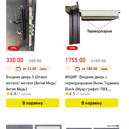
17%
19%
330.00
1755.00
396.00
2165.00
от
33.00
/мес.
от
180.00
/мес.
Входная дверь 5 Штамп
АКЦИЯ ! Входная дверь с
металл/ металл (Антик Медь/
терморазрывом Инокс Термика
Антик Медь)
Black (Муар графит/ ПВХ
4.8
4.5
17 оценок
13 оценок
Белый), Рис. 9
В корзину
В корзину