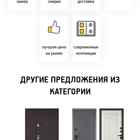
замер
скидки
доставка
В удобное для Вас
Покупок - 4 мес.
время!
Товары только
напрямую с
Идем в ногу с
фабрики!
самыми
Предлагаем только
современным
лучшие цены в
стилями и
Бресте!
дизайнерскими
решениями!
лучшея цена
современные
на рынке
коллекции
ДРУГИЕ ПРЕДЛОЖЕНИЯ ИЗ
КАТЕГОРИИ