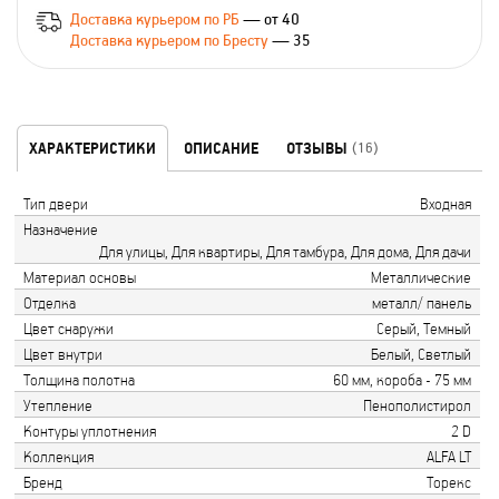
Доставка курьером по РБ
— от 40
Доставка курьером по Бресту
— 35
ХАРАКТЕРИСТИКИ
ОПИСАНИЕ
ОТЗЫВЫ
(16)
Тип двери
Входная
Назначение
Для улицы, Для квартиры, Для тамбура, Для дома, Для дачи
Материал основы
Металлические
Отделка
металл/ панель
Цвет снаружи
Серый, Темный
Цвет внутри
Белый, Светлый
Толщина полотна
60 мм, короба - 75 мм
Утепление
Пенополистирол
Контуры уплотнения
2 D
Коллекция
ALFA LT
Бренд
Торекс