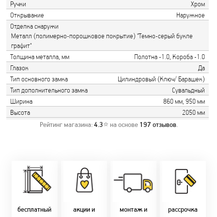
Ручки
Хром
Открывание
Наружное
Отделка снаружи
Металл (полимерно-порошковое покрытие) "Темно-серый букле
графит"
Толщина металла, мм
Полотна -1.0, Короба -1.0
Глазок
Да
Тип основного замка
Цилиндровый (Ключ/ Барашек)
Тип дополнительного замка
Сувальдный
Ширина
860 мм, 950 мм
Высота
2050 мм
Рейтинг магазина:
4.3
⭐ на основе
197
отзывов
.
Замер бесплатно!
Постоянно акции!
Заводская врезка
Оперативно!
Скидки:
фурнитуры.
Микс
День-в-день или
-новоселам - 2%
Качественный
2-36 мес
на следующий!
-многодетным -
монтаж дверей,
заказать по
2%
окон и мебели.
Магнит-5 мес.
т. +375 29 833-
-при оплате
Доставка по всей
Халва - 2 мес.
10-40, (Viber)
наличными - 10%
Беларуси.
Смарт - 4 мес.
бесплатный
акции и
монтаж и
рассрочка
Оперативно!
FUN - 4 мес.