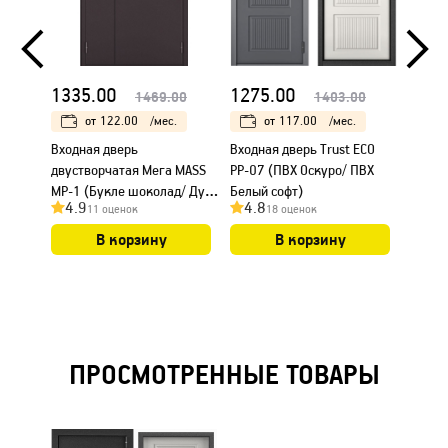
1335.00
1275.00
790.
1469.00
1403.00
от
122.00
/мес.
от
117.00
/мес.
Входная дверь
Входная дверь Trust ECO
Входна
двустворчатая Мега MASS
РР-07 (ПВХ Оскуро/ ПВХ
МР-31
MP-1 (Букле шоколад/ Дуб
Белый софт)
графи
4.9
4.8
4.9
11 оценок
18 оценок
шоколад)
матов
В корзину
В корзину
ПРОСМОТРЕННЫЕ ТОВАРЫ