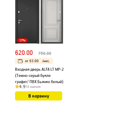
17%
620.00
750.00
от
63.00
/мес.
Входная дверь ALFA LT MP-2
(Темно-серый букле
графит/ ПВХ Бьянко белый)
4.9
16 оценок
В корзину