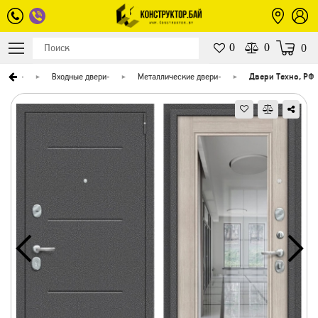
0
0
0
дверей
-
Входные двери
-
Металлические двери
-
Двери Техно, РФ