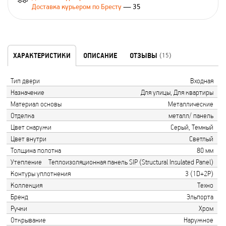
Доставка курьером по Бресту
— 35
ХАРАКТЕРИСТИКИ
ОПИСАНИЕ
ОТЗЫВЫ
(15)
Тип двери
Входная
Назначение
Для улицы, Для квартиры
Материал основы
Металлические
Отделка
металл/ панель
Цвет снаружи
Серый, Темный
Цвет внутри
Светлый
Толщина полотна
80 мм
Утепление
Теплоизоляционная панель SIP (Structural Insulated Panel)
Контуры уплотнения
3 (1D+2Р)
Коллекция
Техно
Бренд
Эльпорта
Ручки
Хром
Открывание
Наружное