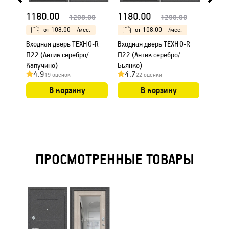
1180.00
1180.00
1219
1298.00
1298.00
от
108.00
/мес.
от
108.00
/мес.
Входная дверь ТЕХНО-R
Входная дверь ТЕХНО-R
Входн
П22 (Антик серебро/
П22 (Антик серебро/
(Антик
Капучино)
Бьянко)
4.9
4.7
4.9
19 оценок
22 оценки
В корзину
В корзину
ПРОСМОТРЕННЫЕ ТОВАРЫ