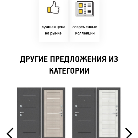
напрямую с
Идем в ногу с
фабрики!
самыми
Предлагаем только
современным
лучшие цены в
стилями и
Бресте!
дизайнерскими
решениями!
лучшея цена
современные
на рынке
коллекции
ДРУГИЕ ПРЕДЛОЖЕНИЯ ИЗ
КАТЕГОРИИ