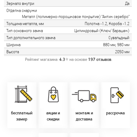
Зеркало внутри
Да
Отделка снаружи
Металл (полимерно-порошковое покрытие) "Антик серебро"
Толщина металла, мм
Полотна -1.2, Короба -1.2
Тип основного замка
Цилиндровый (Ключ/ Барашек)
Тип дополнительного замка
Сувальдный
Ширина
880 мм, 980 мм
Высота
2050 мм
Рейтинг магазина:
4.3
⭐ на основе
197
отзывов
.
Замер бесплатно!
Постоянно акции!
Заводская врезка
Оперативно!
Скидки:
фурнитуры.
Микс
День-в-день или
-новоселам - 2%
Качественный
2-36 мес
на следующий!
-многодетным -
монтаж дверей,
заказать по
2%
окон и мебели.
Магнит-5 мес.
т. +375 29 833-
-при оплате
Доставка по всей
Халва - 2 мес.
10-40, (Viber)
наличными - 10%
Беларуси.
Смарт - 4 мес.
бесплатный
акции и
монтаж и
рассрочка
Оперативно!
FUN - 4 мес.
замер
скидки
доставка
В удобное для Вас
Покупок - 4 мес.
время!
Товары только