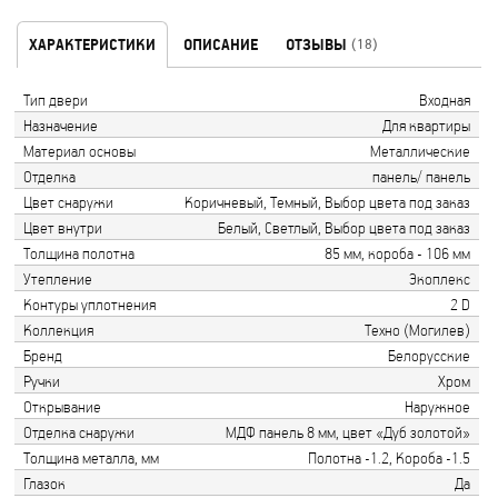
ХАРАКТЕРИСТИКИ
ОПИСАНИЕ
ОТЗЫВЫ
(18)
Тип двери
Входная
Назначение
Для квартиры
Материал основы
Металлические
Отделка
панель/ панель
Цвет снаружи
Коричневый, Темный, Выбор цвета под заказ
Цвет внутри
Белый, Светлый, Выбор цвета под заказ
Толщина полотна
85 мм, короба - 106 мм
Утепление
Экоплекс
Контуры уплотнения
2 D
Коллекция
Техно (Могилев)
Бренд
Белорусские
Ручки
Хром
Открывание
Наружное
Отделка снаружи
МДФ панель 8 мм, цвет «Дуб золотой»
Толщина металла, мм
Полотна -1.2, Короба -1.5
Глазок
Да