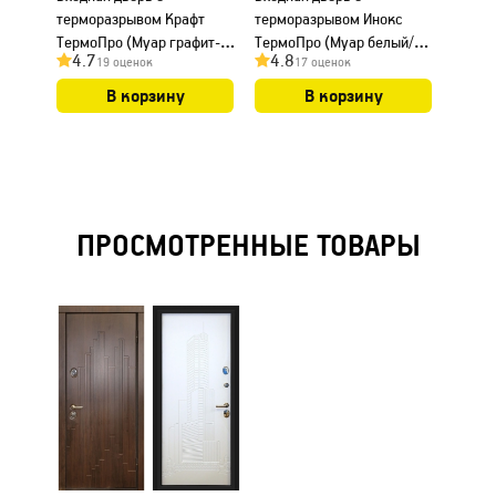
терморазрывом Крафт
терморазрывом Инокс
термо
ТермоПро (Муар графит-
ТермоПро (Муар белый/
Термо
4.7
4.8
4.8
19 оценок
17 оценок
ПВХ Дуб Вотан/ ПВХ Белый-
ПВХ Белый)
ПВХ Б
Дуб Вотан)
В корзину
В корзину
ПРОСМОТРЕННЫЕ ТОВАРЫ