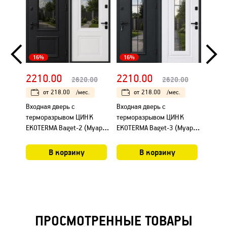
16%
16%
16%
2210.00
2210.00
182
2620.00
2620.00
от
218.00
/мес.
от
218.00
/мес.
Входная дверь с
Входная дверь с
Входна
терморазрывом ЦИНК
терморазрывом ЦИНК
термо
EKOTERMA Baget-2 (Муар
EKOTERMA Baget-3 (Муар
EKOTE
Графит RAL 7016/ Vinorit
Графит RAL 7016/ Vinorit
Графит
DE-8 Белый)
DE-8 Белый)
DE-8 
В корзину
В корзину
ПРОСМОТРЕННЫЕ ТОВАРЫ