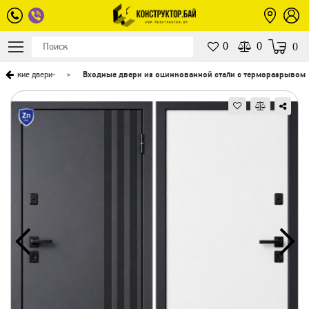
0
0
0
ические двери
-
Входные двери из оцинкованной стали с терморазрывом