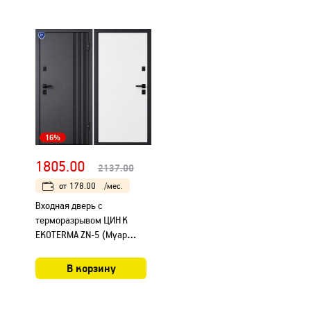
16%
1805.00
2137.00
от
178.00
/мес.
Входная дверь с
терморазрывом ЦИНК
EKOTERMA ZN-5 (Муар
Графит RAL 7016/ Vinorit ..
В корзину