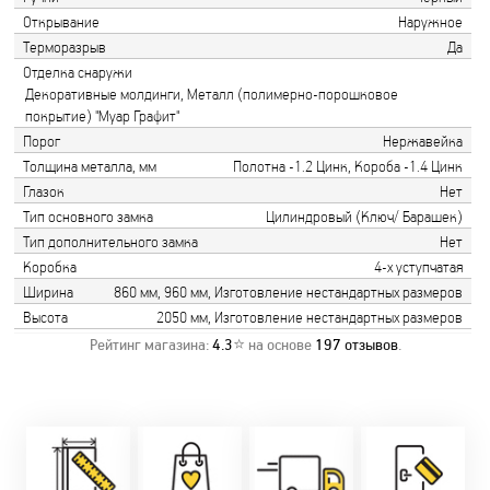
Открывание
Наружное
Терморазрыв
Да
Отделка снаружи
Декоративные молдинги, Металл (полимерно-порошковое
покрытие) "Муар Графит"
Порог
Нержавейка
Толщина металла, мм
Полотна -1.2 Цинк, Короба -1.4 Цинк
Глазок
Нет
Тип основного замка
Цилиндровый (Ключ/ Барашек)
Тип дополнительного замка
Нет
Коробка
4-х уступчатая
Ширина
860 мм, 960 мм, Изготовление нестандартных размеров
Высота
2050 мм, Изготовление нестандартных размеров
Рейтинг магазина:
4.3
⭐ на основе
197
отзывов
.
Замер бесплатно!
Постоянно акции!
Заводская врезка
Оперативно!
Скидки:
фурнитуры.
Микс
День-в-день или
-новоселам - 2%
Качественный
2-36 мес
на следующий!
-многодетным -
монтаж дверей,