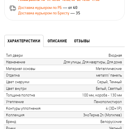
Доставка курьером по РБ
— от 40
Доставка курьером по Бресту
— 35
ХАРАКТЕРИСТИКИ
ОПИСАНИЕ
ОТЗЫВЫ
Тип двери
Входная
Назначение
Для улицы, Для квартиры, Для дома
Материал основы
Металлические
Отделка
металл/ панель
Цвет снаружи
Серый, Темный
Цвет внутри
Белый, Светлый
Толщина полотна
100 мм, короба - 130 мм
Утепление
Пенополистирол
Контуры уплотнения
4 (3D+1P)
Коллекция
ЭкоТерма Zn (Могилев)
Бренд
Белорусские
Ручки
Черный