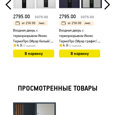
2795.00
2795.00
1015
3075.00
3075.00
от
256.00
/мес.
от
256.00
/мес.
Входная дверь с
Входная дверь с
Входн
терморазрывом Инокс
терморазрывом Инокс
Техни
ТермоПро (Муар белый/
ТермоПро (Муар графит/
Муар 
4.8
4.8
4.7
17 оценок
12 оценок
ПВХ Белый)
ПВХ Белый)
В корзину
В корзину
ПРОСМОТРЕННЫЕ ТОВАРЫ