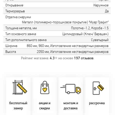
Открывание
Наружное
Терморазрыв
Да
Отделка снаружи
Металл (полимерно-порошковое покрытие) "Муар Графит"
Толщина металла, мм
Полотна -1.2, Короба -1.5
Тип основного замка
Цилиндровый (Ключ/ Барашек)
Тип дополнительного замка
Сувальдный
Ширина
860 мм, 960 мм, Изготовление нестандартных размеров
Высота
2050 мм, Изготовление нестандартных размеров
Рейтинг магазина:
4.3
⭐ на основе
197
отзывов
.
Замер бесплатно!
Постоянно акции!
Заводская врезка
Оперативно!
Скидки:
фурнитуры.
Микс
День-в-день или
-новоселам - 2%
Качественный
2-36 мес
на следующий!
-многодетным -
монтаж дверей,
заказать по
2%
окон и мебели.
Магнит-5 мес.
т. +375 29 833-
-при оплате
Доставка по всей
Халва - 2 мес.
10-40, (Viber)
наличными - 10%
Беларуси.
Смарт - 4 мес.
бесплатный
акции и
монтаж и
рассрочка
Оперативно!
FUN - 4 мес.
замер
скидки
доставка
В удобное для Вас
Покупок - 4 мес.
время!