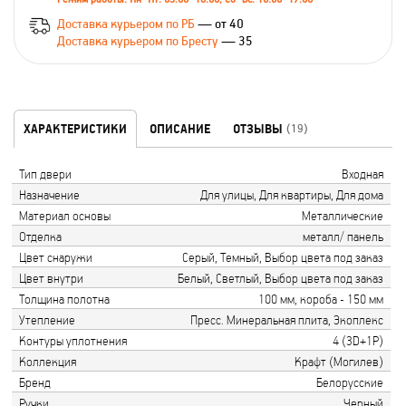
Доставка курьером по РБ
— от 40
Доставка курьером по Бресту
— 35
ХАРАКТЕРИСТИКИ
ОПИСАНИЕ
ОТЗЫВЫ
(19)
Тип двери
Входная
Назначение
Для улицы, Для квартиры, Для дома
Материал основы
Металлические
Отделка
металл/ панель
Цвет снаружи
Серый, Темный, Выбор цвета под заказ
Цвет внутри
Белый, Светлый, Выбор цвета под заказ
Толщина полотна
100 мм, короба - 150 мм
Утепление
Пресс. Минеральная плита, Экоплекс
Контуры уплотнения
4 (3D+1P)
Коллекция
Крафт (Могилев)
Бренд
Белорусские
Ручки
Черный