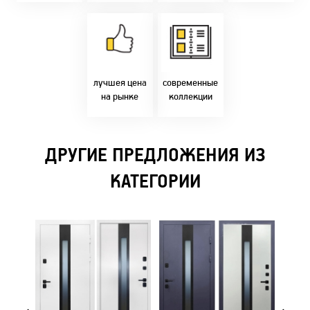
Товары только
напрямую с
Идем в ногу с
фабрики!
самыми
Предлагаем только
современным
лучшие цены в
стилями и
Бресте!
дизайнерскими
решениями!
лучшея цена
современные
на рынке
коллекции
ДРУГИЕ ПРЕДЛОЖЕНИЯ ИЗ
КАТЕГОРИИ