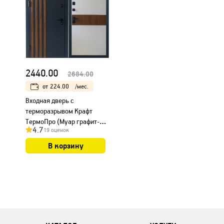
2440.00
2684.00
от
224.00
/мес.
Входная дверь с
терморазрывом Крафт
ТермоПро (Муар графит-
4.7
19 оценок
ПВХ Дуб Вотан/ ПВХ Бел..
В корзину