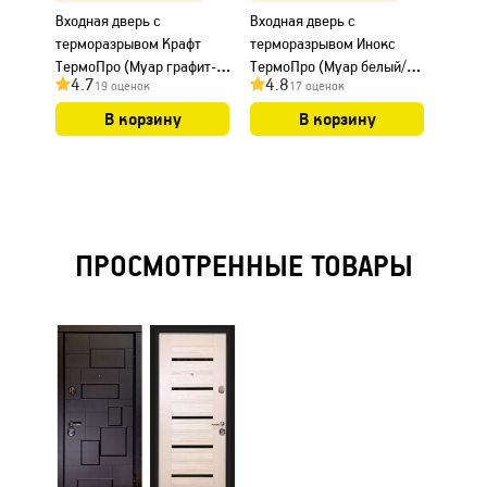
Входная дверь с
Входная дверь с
Входна
терморазрывом Крафт
терморазрывом Инокс
термо
ТермоПро (Муар графит-
ТермоПро (Муар белый/
Термо
4.7
4.8
4.8
19 оценок
17 оценок
ПВХ Дуб Вотан/ ПВХ Белый-
ПВХ Белый)
ПВХ Б
Дуб Вотан)
В корзину
В корзину
ПРОСМОТРЕННЫЕ ТОВАРЫ