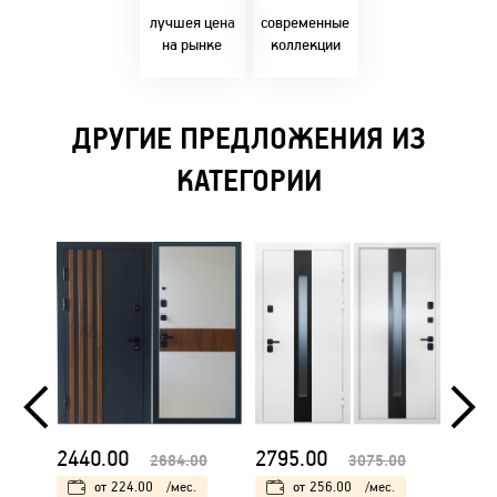
Бресте!
дизайнерскими
решениями!
лучшея цена
современные
на рынке
коллекции
ДРУГИЕ ПРЕДЛОЖЕНИЯ ИЗ
КАТЕГОРИИ
2440.00
2795.00
2795
2684.00
3075.00
от
224.00
/мес.
от
256.00
/мес.