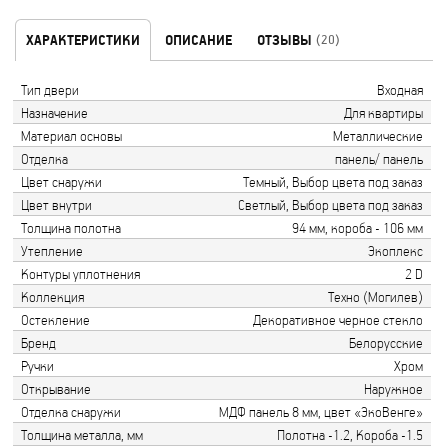
ХАРАКТЕРИСТИКИ
ОПИСАНИЕ
ОТЗЫВЫ
(20)
Тип двери
Входная
Назначение
Для квартиры
Материал основы
Металлические
Отделка
панель/ панель
Цвет снаружи
Темный, Выбор цвета под заказ
Цвет внутри
Светлый, Выбор цвета под заказ
Толщина полотна
94 мм, короба - 106 мм
Утепление
Экоплекс
Контуры уплотнения
2 D
Коллекция
Техно (Могилев)
Остекление
Декоративное черное стекло
Бренд
Белорусские
Ручки
Хром
Открывание
Наружное
Отделка снаружи
МДФ панель 8 мм, цвет «ЭкоВенге»
Толщина металла, мм
Полотна -1.2, Короба -1.5