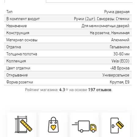
Тип
Ручка дверная
В комплект входит
Ручки (2шт). Саморезы. Стяжки
Назначение
Для межкомнатных дверей
Конструкция
На розетке, Нажимная
Материал основы
Алюминий
Отделка
Гальваника
Толщина полотна
30-60 мм
Коллекция
Vela (ECO)
Цвет отделки
-AB Бронза
Открывание
Универсальное
Форма розетки
Круглая, Е9
Рейтинг магазина:
4.3
⭐ на основе
197
отзывов
.
Замер бесплатно!
Постоянно акции!
Заводская врезка
Оперативно!
Скидки:
фурнитуры.
Микс
День-в-день или
-новоселам - 2%
Качественный
2-36 мес
на следующий!
-многодетным -
монтаж дверей,
заказать по
2%
окон и мебели.
Магнит-5 мес.