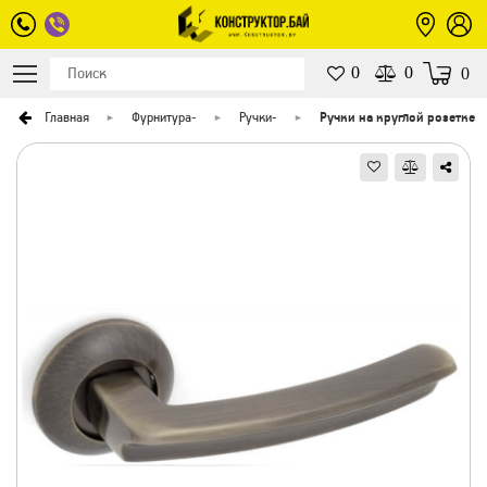
0
0
0
Главная
Фурнитура
-
Ручки
-
Ручки на круглой розетке