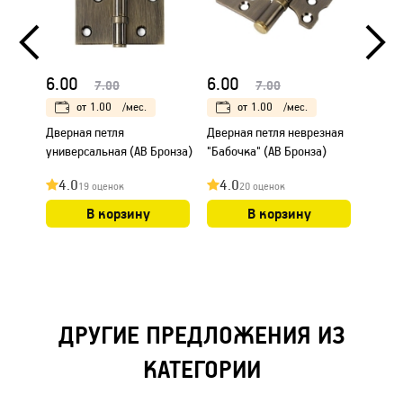
6.00
6.00
15.0
7.00
7.00
от
1.00
/мес.
от
1.00
/мес.
Дверная петля
Дверная петля неврезная
Накла
универсальная (AB Бронза)
"Бабочка" (AB Бронза)
Round 
4.0
4.0
4.0
19 оценок
20 оценок
В корзину
В корзину
ДРУГИЕ ПРЕДЛОЖЕНИЯ ИЗ
КАТЕГОРИИ