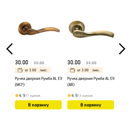
30.00
30.00
25.0
33.00
33.00
от
3.00
/мес.
от
3.00
/мес.
Ручка дверная Румба AL E9
Ручка дверная Румба AL E9
Ручка
(MCF)
(AB)
"Шари
фиксат
4.9
4.9
4.8
17 оценок
13 оценок
В корзину
В корзину