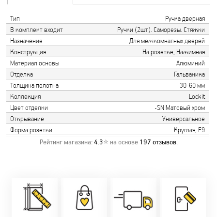
Тип
Ручка дверная
В комплект входит
Ручки (2шт). Саморезы. Стяжки
Назначение
Для межкомнатных дверей
Конструкция
На розетке, Нажимная
Материал основы
Алюминий
Отделка
Гальваника
Толщина полотна
30-60 мм
Коллекция
Lockit
Цвет отделки
-SN Матовый хром
Открывание
Универсальное
Форма розетки
Круглая, Е9
Рейтинг магазина:
4.3
⭐ на основе
197
отзывов
.
Замер бесплатно!
Постоянно акции!
Заводская врезка
Оперативно!
Скидки:
фурнитуры.
Микс
День-в-день или
-новоселам - 2%
Качественный
2-36 мес
на следующий!
-многодетным -
монтаж дверей,
заказать по
2%
окон и мебели.
Магнит-5 мес.