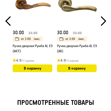
30.00
30.00
25.0
33.00
33.00
от
3.00
/мес.
от
3.00
/мес.
Ручка дверная Румба AL E9
Ручка дверная Румба AL E9
Ручка
(MCF)
(AB)
"Шари
фиксат
4.9
4.9
4.8
17 оценок
13 оценок
В корзину
В корзину
ПРОСМОТРЕННЫЕ ТОВАРЫ