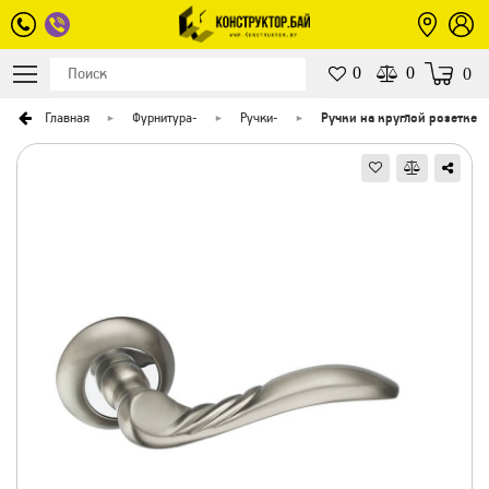
0
0
0
Главная
Фурнитура
-
Ручки
-
Ручки на круглой розетке