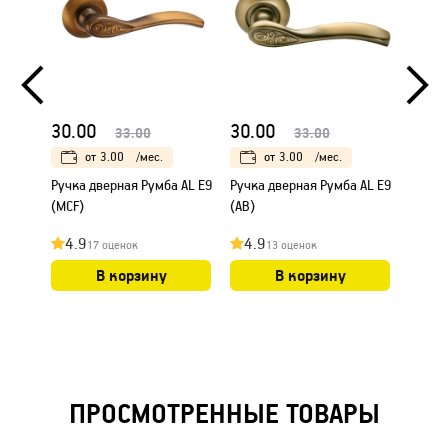
30.00
30.00
25.0
33.00
33.00
от
3.00
/мес.
от
3.00
/мес.
Ручка дверная Румба AL E9
Ручка дверная Румба AL E9
Ручка
(MCF)
(AB)
"Шари
фиксат
4.9
4.9
4.8
17 оценок
13 оценок
В корзину
В корзину
ПРОСМОТРЕННЫЕ ТОВАРЫ