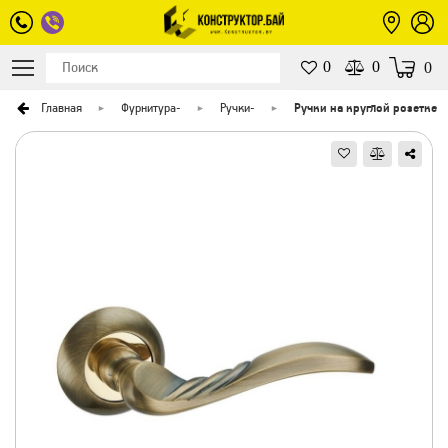
0
0
0
Главная
Фурнитура
-
Ручки
-
Ручки на круглой розетке