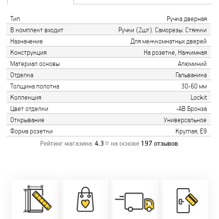
Тип
Ручка дверная
В комплект входит
Ручки (2шт). Саморезы. Стяжки
Назначение
Для межкомнатных дверей
Конструкция
На розетке, Нажимная
Материал основы
Алюминий
Отделка
Гальваника
Толщина полотна
30-60 мм
Коллекция
Lockit
Цвет отделки
-AB Бронза
Открывание
Универсальное
Форма розетки
Круглая, Е9
Рейтинг магазина:
4.3
⭐ на основе
197
отзывов
.
Замер бесплатно!
Постоянно акции!
Заводская врезка
Оперативно!
Скидки:
фурнитуры.
Микс
День-в-день или
-новоселам - 2%
Качественный
2-36 мес
на следующий!
-многодетным -
монтаж дверей,
заказать по
2%
окон и мебели.
Магнит-5 мес.