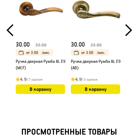
30.00
30.00
25.0
33.00
33.00
от
3.00
/мес.
от
3.00
/мес.
Ручка дверная Румба AL E9
Ручка дверная Румба AL E9
Ручка
(MCF)
(AB)
"Шари
фиксат
4.9
4.9
4.8
17 оценок
13 оценок
В корзину
В корзину
ПРОСМОТРЕННЫЕ ТОВАРЫ