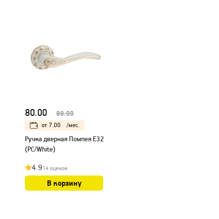
80.00
88.00
от
7.00
/мес.
Ручка дверная Помпея E32
(PC/White)
4.9
14 оценок
В корзину