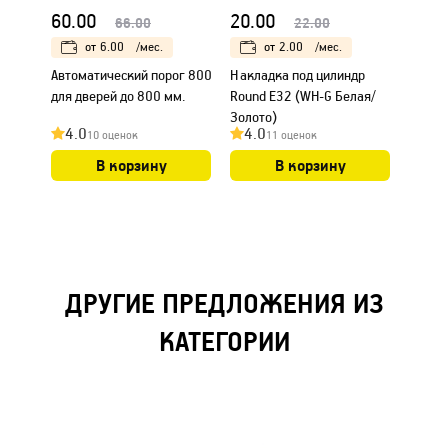
60.00
20.00
6.00
66.00
22.00
от
6.00
/мес.
от
2.00
/мес.
Автоматический порог 800
Накладка под цилиндр
Дверн
для дверей до 800 мм.
Round Е32 (WH-G Белая/
униве
Золото)
4.0
4.0
4.0
10 оценок
11 оценок
В корзину
В корзину
ДРУГИЕ ПРЕДЛОЖЕНИЯ ИЗ
КАТЕГОРИИ