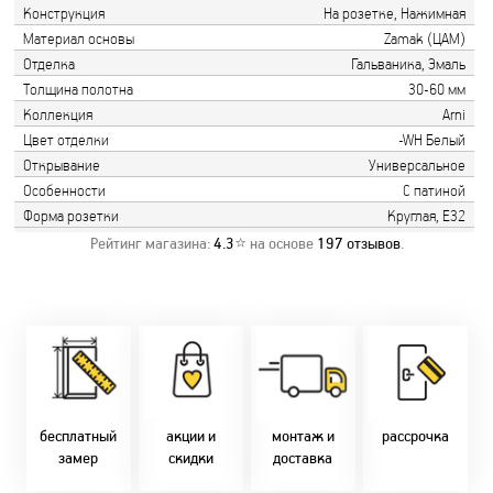
Конструкция
На розетке, Нажимная
Материал основы
Zamak (ЦАМ)
Отделка
Гальваника, Эмаль
Толщина полотна
30-60 мм
Коллекция
Arni
Цвет отделки
-WH Белый
Открывание
Универсальное
Особенности
С патиной
Форма розетки
Круглая, Е32
Рейтинг магазина:
4.3
⭐ на основе
197
отзывов
.
Замер бесплатно!
Постоянно акции!
Заводская врезка
Оперативно!
Скидки:
фурнитуры.
Микс
День-в-день или
-новоселам - 2%
Качественный
2-36 мес
на следующий!
-многодетным -
монтаж дверей,
заказать по
2%
окон и мебели.
Магнит-5 мес.
т. +375 29 833-
-при оплате
Доставка по всей
Халва - 2 мес.
10-40, (Viber)
наличными - 10%
Беларуси.
Смарт - 4 мес.
бесплатный
акции и
монтаж и
рассрочка
Оперативно!
FUN - 4 мес.
замер
скидки
доставка
В удобное для Вас
Покупок - 4 мес.
время!