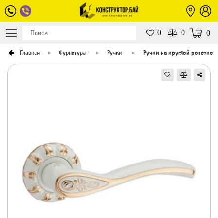
0
0
0
Главная
Фурнитура
-
Ручки
-
Ручки на круглой розетке