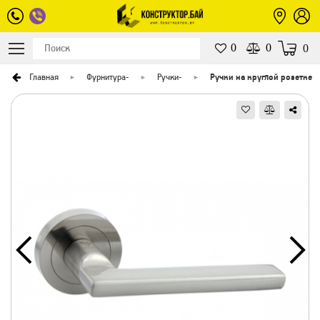
0
0
0
Главная
Фурнитура
-
Ручки
-
Ручки на круглой розетке