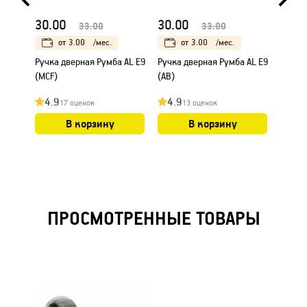
30.00
30.00
25.0
33.00
33.00
от
3.00
/мес.
от
3.00
/мес.
Ручка дверная Румба AL E9
Ручка дверная Румба AL E9
Ручка
(MCF)
(AB)
"Шари
фиксат
4.9
4.9
4.8
17 оценок
13 оценок
В корзину
В корзину
ПРОСМОТРЕННЫЕ ТОВАРЫ