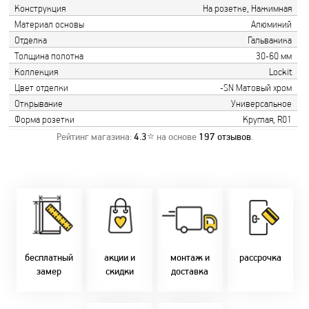
Конструкция
На розетке, Нажимная
Материал основы
Алюминий
Отделка
Гальваника
Толщина полотна
30-60 мм
Коллекция
Lockit
Цвет отделки
-SN Матовый хром
Открывание
Универсальное
Форма розетки
Круглая, R01
Рейтинг магазина:
4.3
⭐ на основе
197
отзывов
.
Замер бесплатно!
Постоянно акции!
Заводская врезка
Оперативно!
Скидки:
фурнитуры.
Микс
День-в-день или
-новоселам - 2%
Качественный
2-36 мес
на следующий!
-многодетным -
монтаж дверей,
заказать по
2%
окон и мебели.
Магнит-5 мес.
т. +375 29 833-
-при оплате
Доставка по всей
Халва - 2 мес.
10-40, (Viber)
наличными - 10%
Беларуси.
Смарт - 4 мес.
бесплатный
акции и
монтаж и
рассрочка
Оперативно!
FUN - 4 мес.
замер
скидки
доставка
В удобное для Вас
Покупок - 4 мес.
время!
Товары только