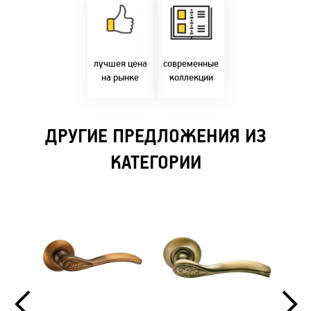
напрямую с
Идем в ногу с
фабрики!
самыми
Предлагаем только
современным
лучшие цены в
стилями и
Бресте!
дизайнерскими
решениями!
лучшея цена
современные
на рынке
коллекции
ДРУГИЕ ПРЕДЛОЖЕНИЯ ИЗ
КАТЕГОРИИ